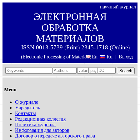
научный журнал
ЭЛЕКТРОННАЯ
ОБРАБОТКА
МАТЕРИАЛОВ
ISSN 0013-5739 (Print) 2345-1718 (Online)
(Electronic Processing of Materials)
En
Ru
|
Выход
Search
Menu
О журнале
Учредитель
Контакты
Редакционная коллегия
Политика журнала
Информация для авторов
Договор о передаче авторского права