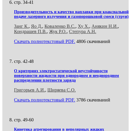
стр. 34-41
Производительность и качество наплавки при коаксиальной
подаче лазерного излучения и газопорошковой смеси (струи)
Занг К.
,
Яо Д.
,
Коваленко В.С.
,
Ху Х.
,
Анякин Н.И.
,
Кондрашев П.В.
,
Жук Р.О.
,
Степура А.Н.
Скачать полнотекстовый PDF.
4806 скачиваний
стр. 42-48
О критериях электростатической неустойчивости
поверхности жидкости при однородном и неоднородном
распределении плотности заряда
Григорьев А.И.
,
Ширяева С.О.
Скачать полнотекстовый PDF.
3786 скачиваний
стр. 49-60
Кинетика агрегирования в неполярных жидких