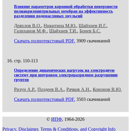
Влияние параметров коронной обработки поверхности
полиакрилонитрильных мембран на эффективность
разделения водомасляных эмульсий
Дряхлов В.О.
,
Никитина М.Ю.
,
Шайхиев И.Г.
,
Галиханов М.Ф.
,
Шайхиев Т.И.
,
Бонев Б.С.
Скачать полнотекстовый PDF.
3909 скачиваний
стр. 110-113
Определение динамических нагрузок на электродную
систему при шпуровом электроразрядном разрушении
грунтов
Ризун А.Р.
,
Поздеев В.А.
,
Рачков А.Н.
,
Кононов В.Ю.
Скачать полнотекстовый PDF.
3503 скачиваний
©
ИПФ
, 1964-2026
Privacy, Disclaimer, Terms & Conditions, and Copyright Info