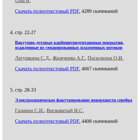
Unal B.
Скачать полнотекстовый PDF.
4289 скачиваний
стр. 22-27
Вакуумно-дуговые карбонитридтитановые покрытия,
осажденные из сепарированных плазменных потоков
Латушкина С.Д.
,
Жижченко А.Г.
,
Посылкина О.И.
Скачать полнотекстовый PDF.
4667 скачиваний
стр. 28-33
Электрохимическое фактурирование поверхности серебра
Галанин С.И.
,
Висковатый И.С.
Скачать полнотекстовый PDF.
4408 скачиваний