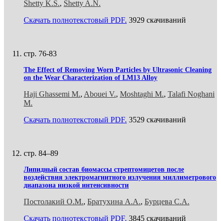
Shetty K.S.
,
Shetty A.N.
Скачать полнотекстовый PDF.
3929 скачиваний
стр. 76-83
The Effect of Removing Worn Particles by Ultrasonic Cleaning
on the Wear Characterization of LM13 Alloy
Haji Ghassemi M.
,
Abouei V.
,
Moshtaghi M.
,
Talafi Noghani
M.
Скачать полнотекстовый PDF.
3529 скачиваний
стр. 84–89
Липидный состав биомассы стрептомицетов после
воздействия электромагнитного излучения миллиметрового
диапазона низкой интенсивности
Постолакий О.М.
,
Братухина А.А.
,
Бурцева С.А.
Скачать полнотекстовый PDF.
3845 скачиваний