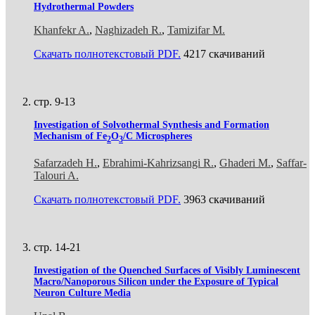
Hydrothermal Powders
Khanfekr A.
,
Naghizadeh R.
,
Tamizifar M.
Скачать полнотекстовый PDF.
4217 скачиваний
стр. 9-13
Investigation of Solvothermal Synthesis and Formation
Mechanism of Fe
O
/C Microspheres
2
3
Safarzadeh H.
,
Ebrahimi-Kahrizsangi R.
,
Ghaderi M.
,
Saffar-
Talouri A.
Скачать полнотекстовый PDF.
3963 скачиваний
стр. 14-21
Investigation of the Quenched Surfaces of Visibly Luminescent
Macro/Nanoporous Silicon under the Exposure of Typical
Neuron Culture Media