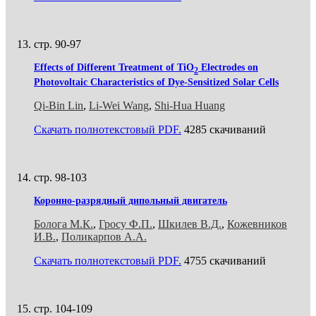
стр. 90-97
Effects of Different Treatment of TiO
Electrodes on
2
Photovoltaic Characteristics of Dye-Sensitized Solar Cells
Qi-Bin Lin
,
Li-Wei Wang
,
Shi-Hua Huang
Скачать полнотекстовый PDF.
4285 скачиваний
стр. 98-103
Коронно-разрядный дипольный двигатель
Болога М.К.
,
Гросу Ф.П.
,
Шкилев В.Д.
,
Кожевников
И.В.
,
Поликарпов А.А.
Скачать полнотекстовый PDF.
4755 скачиваний
стр. 104-109