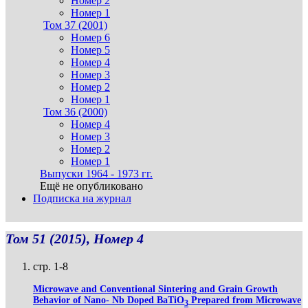
Номер 2
Номер 1
Том 37 (2001)
Номер 6
Номер 5
Номер 4
Номер 3
Номер 2
Номер 1
Том 36 (2000)
Номер 4
Номер 3
Номер 2
Номер 1
Выпуски 1964 - 1973 гг.
Ещё не опубликовано
Подписка на журнал
Том 51 (2015), Номер 4
стр. 1-8
Microwave and Conventional Sintering and Grain Growth
Behavior of Nano- Nb Doped BaTiO
Prepared from Microwave
3