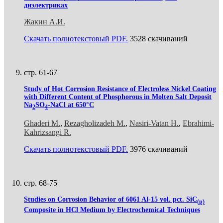
диэлектриках
Жакин А.И.
Скачать полнотекстовый PDF.
3528 скачиваний
стр. 61-67
Study of Hot Corrosion Resistance of Electroless Nickel Coating
with Different Content of Phosphorous in Molten Salt Deposit
Na
SO
-NaCl at 650°C
2
4
Ghaderi M.
,
Rezagholizadeh M.
,
Nasiri-Vatan H.
,
Ebrahimi-
Kahrizsangi R.
Скачать полнотекстовый PDF.
3976 скачиваний
стр. 68-75
Studies on Corrosion Behavior of 6061 Al-15 vol. pct. SiC
(p)
Composite in HCl Medium by Electrochemical Techniques