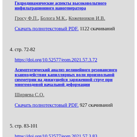
Гидродинамические аспекты высоковольтного
инфильтрационного наногенератора
Гросу Ф.П.
,
Болога М.К.
,
Кожевников И.В.
Скачать полнотекстовый PDF.
1122 скачиваний
стр. 72-82
https://doi.org/10.52577/eom.2021.57.3.72
Асимптотический анализ нелинейного резонансного
взаимодействия капиллярных волн произвольной
симметрии на движущейся заряженной струе при
многомодовой начальной деформации
Ширяева С.О.
Скачать полнотекстовый PDF.
927 скачиваний
стр. 83-101
https://doi.org/10.52577/eom.2021.57.3.83