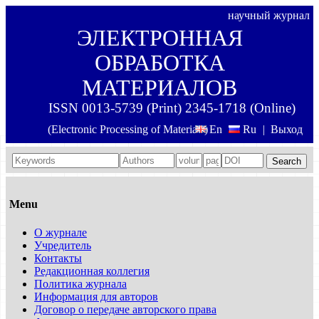
научный журнал
ЭЛЕКТРОННАЯ
ОБРАБОТКА
МАТЕРИАЛОВ
ISSN 0013-5739 (Print) 2345-1718 (Online)
(Electronic Processing of Materials)
En
Ru
|
Выход
Search
Menu
О журнале
Учредитель
Контакты
Редакционная коллегия
Политика журнала
Информация для авторов
Договор о передаче авторского права