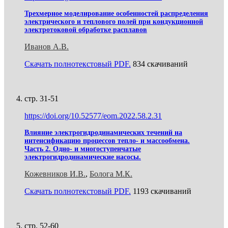
Трехмерное моделирование особенностей распределения
электрического и теплового полей при кондукционной
электротоковой обработке расплавов
Иванов А.В.
Скачать полнотекстовый PDF.
834 скачиваний
стр. 31-51
https://doi.org/10.52577/eom.2022.58.2.31
Влияние электрогидродинамических течений на
интенсификацию процессов тепло- и массообмена.
Часть 2. Одно- и многоступенчатые
электрогидродинамические насосы.
Кожевников И.В.
,
Болога М.К.
Скачать полнотекстовый PDF.
1193 скачиваний
стр. 52-60