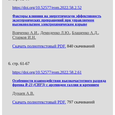
https://doi.org/10.52577/eom.2022.58.2.52
Факторы влияния на энергетическую эффективность
экзотермических превращений при управляемом
высоковольтном электрохимическом взрыве
Вовченко А.И.
,
Демиденко Л.Ю.
,
Блащенко А.Д.
,
Старков И.Н.
Скачать полнотекстовый PDF.
840 скачиваний
стр. 61-67
https://doi.org/10.52577/eom.2022.58.2.61
Особенности взаимодействия высокочастотного разряда
фреона
R-23 (CHF3)
с арсенидом галлия и кремнием
Дунаев А.В.
Скачать полнотекстовый PDF.
797 скачиваний