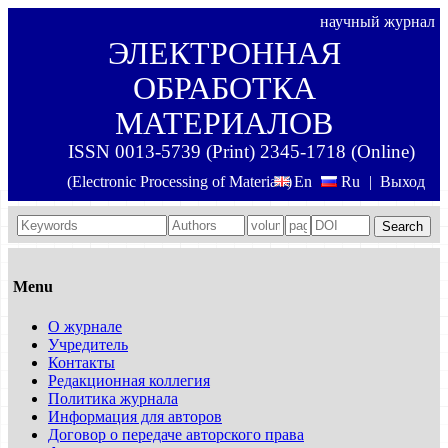
научный журнал
ЭЛЕКТРОННАЯ
ОБРАБОТКА
МАТЕРИАЛОВ
ISSN 0013-5739 (Print) 2345-1718 (Online)
(Electronic Processing of Materials)
En
Ru
|
Выход
Search
Menu
О журнале
Учредитель
Контакты
Редакционная коллегия
Политика журнала
Информация для авторов
Договор о передаче авторского права