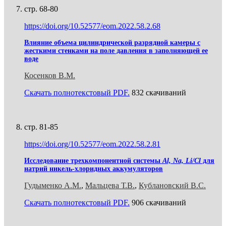
стр. 68-80
https://doi.org/10.52577/eom.2022.58.2.68
Влияние объема цилиндрической разрядной камеры с
жесткими стенками на поле давления в заполняющей ее
воде
Косенков В.М.
Скачать полнотекстовый PDF.
832 скачиваний
стр. 81-85
https://doi.org/10.52577/eom.2022.58.2.81
Исследование трехкомпонентной системы
Al, Na, Li/Cl
для
натрий никель-хлоридных аккумуляторов
Гудыменко А.М.
,
Мальцева Т.В.
,
Кублановский В.С.
Скачать полнотекстовый PDF.
906 скачиваний