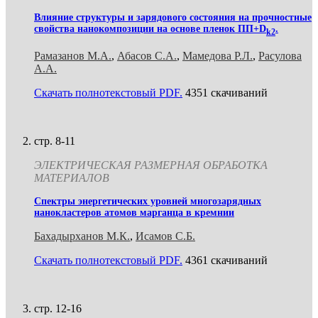
Влияние структуры и зарядового состояния на прочностные
свойства нанокомпозиции на основе пленок ПП+D
.
k2
Рамазанов М.А.
,
Абасов С.А.
,
Мамедова Р.Л.
,
Расулова
А.А.
Скачать полнотекстовый PDF.
4351 скачиваний
стр. 8-11
ЭЛЕКТРИЧЕСКАЯ РАЗМЕРНАЯ ОБРАБОТКА
МАТЕРИАЛОВ
Спектры энергетических уровней многозарядных
нанокластеров атомов марганца в кремнии
Бахадырханов М.К.
,
Исамов С.Б.
Скачать полнотекстовый PDF.
4361 скачиваний
стр. 12-16