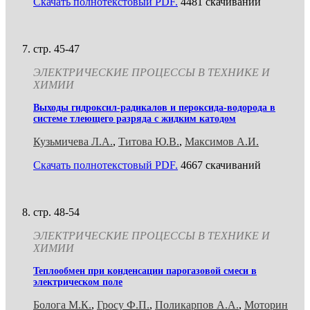
Скачать полнотекстовый PDF.
4481 скачиваний
стр. 45-47
ЭЛЕКТРИЧЕСКИЕ ПРОЦЕССЫ В ТЕХНИКЕ И
ХИМИИ
Выходы гидроксил-радикалов и пероксида-водорода в
системе тлеющего разряда с жидким катодом
Кузьмичева Л.А.
,
Титова Ю.В.
,
Максимов А.И.
Скачать полнотекстовый PDF.
4667 скачиваний
стр. 48-54
ЭЛЕКТРИЧЕСКИЕ ПРОЦЕССЫ В ТЕХНИКЕ И
ХИМИИ
Теплообмен при конденсации парогазовой смеси в
электрическом поле
Болога М.К.
,
Гросу Ф.П.
,
Поликарпов А.А.
,
Моторин