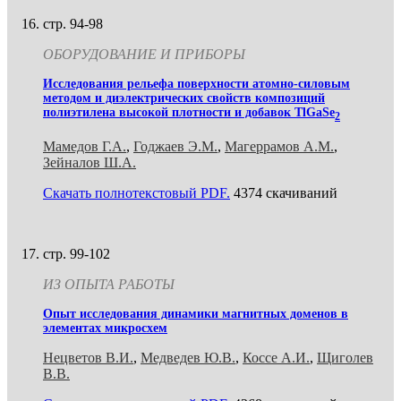
стр. 94-98
ОБОРУДОВАНИЕ И ПРИБОРЫ
Исследования рельефа поверхности атомно-силовым
методом и диэлектрических свойств композиций
полиэтилена высокой плотности и добавок TlGaSe
2
Мамедов Г.А.
,
Годжаев Э.М.
,
Магеррамов А.М.
,
Зейналов Ш.А.
Скачать полнотекстовый PDF.
4374 скачиваний
стр. 99-102
ИЗ ОПЫТА РАБОТЫ
Опыт исследования динамики магнитных доменов в
элементах микросхем
Нецветов В.И.
,
Медведев Ю.В.
,
Коссе А.И.
,
Щиголев
В.В.