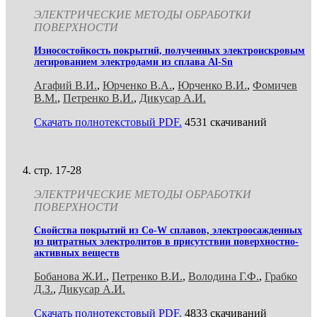
ЭЛЕКТРИЧЕСКИЕ МЕТОДЫ ОБРАБОТКИ
ПОВЕРХНОСТИ
Износостойкость покрытий, полученных электроискровым
легированием электродами из сплава Al-Sn
Агафий В.И.
,
Юрченко В.А.
,
Юрченко В.И.
,
Фомичев
В.М.
,
Петренко В.И.
,
Дикусар А.И.
Скачать полнотекстовый PDF.
4531 скачиваний
стр. 17-28
ЭЛЕКТРИЧЕСКИЕ МЕТОДЫ ОБРАБОТКИ
ПОВЕРХНОСТИ
Свойства покрытий из Co-W сплавов, электроосажденных
из цитратных электролитов в присутствии поверхностно-
активных веществ
Бобанова Ж.И.
,
Петренко В.И.
,
Володина Г.Ф.
,
Грабко
Д.З.
,
Дикусар А.И.
Скачать полнотекстовый PDF.
4833 скачиваний