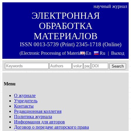
научный журнал
ЭЛЕКТРОННАЯ
ОБРАБОТКА
МАТЕРИАЛОВ
ISSN 0013-5739 (Print) 2345-1718 (Online)
(Electronic Processing of Materials)
En
Ru
|
Выход
Search
Menu
О журнале
Учредитель
Контакты
Редакционная коллегия
Политика журнала
Информация для авторов
Договор о передаче авторского права