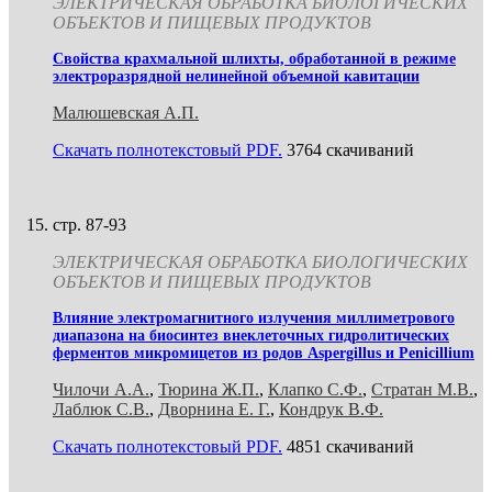
ЭЛЕКТРИЧЕСКАЯ ОБРАБОТКА БИОЛОГИЧЕСКИХ
ОБЪЕКТОВ И ПИЩЕВЫХ ПРОДУКТОВ
Свойства крахмальной шлихты, обработанной в режиме
электроразрядной нелинейной объемной кавитации
Малюшевская А.П.
Скачать полнотекстовый PDF.
3764 скачиваний
стр. 87-93
ЭЛЕКТРИЧЕСКАЯ ОБРАБОТКА БИОЛОГИЧЕСКИХ
ОБЪЕКТОВ И ПИЩЕВЫХ ПРОДУКТОВ
Влияние электромагнитного излучения миллиметрового
диапазона на биосинтез внеклеточных гидролитических
ферментов микромицетов из родов Aspergillus и Penicillium
Чилочи A.А.
,
Тюрина Ж.П.
,
Клапко С.Ф.
,
Стратан М.В.
,
Лаблюк С.В.
,
Дворнина Е. Г.
,
Кондрук В.Ф.
Скачать полнотекстовый PDF.
4851 скачиваний