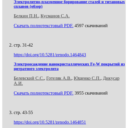
Электролитно-плазменное борирование сталей и титановых
сплавов (обзор)
Белкин П.Н.
,
Кусманов С.А.
Скачать полнотекстовый PDF.
4597 скачиваний
стр. 31-42
https://doi.org/10.5281/zenodo.1464843
Электроосаждение нанокристаллических Fe-W покрытий из
цитратного электролита
Белевский С.С.
,
Готеляк А.В.
,
Ющенко С.П.
,
Дикусар
А.И.
Скачать полнотекстовый PDF.
3955 скачиваний
стр. 43-55
https://doi.org/10.5281/zenodo.1464851