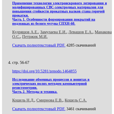
Применение технологии электроискрового легирования и
модифицированных СВС-электродных материалов для
повышения стойкости прокатных валков стана горячей
прокатки.
Часть 1. Особенности формирования покрытий на
подложках из белого чугуна СПХН-60.
Кудряшов А.Е.
,
Замулаева Е.И.
,
Левашов Е.А.
,
Манакова
О.С.
,
Петржик М.И.
Скачать полнотекстовый PDF.
4285 скачиваний
стр. 56-67
https://doi.org/10.5281/zenodo.1464855
Исследование обменных процессов в ионитах в
электрических полях методом компьютерной
резистометрии.
Часть 2. Методы и техника.
Кошель Н.Д.
,
Смирнова Е.В.
,
Кошель С.А.
Скачать полнотекстовый PDF.
3461 скачиваний