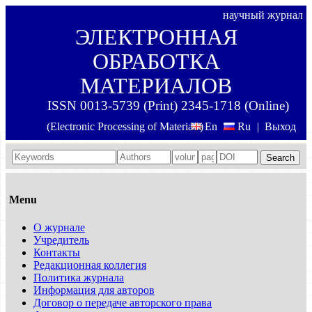
научный журнал
ЭЛЕКТРОННАЯ
ОБРАБОТКА
МАТЕРИАЛОВ
ISSN 0013-5739 (Print) 2345-1718 (Online)
(Electronic Processing of Materials)
En
Ru
|
Выход
Search
Menu
О журнале
Учредитель
Контакты
Редакционная коллегия
Политика журнала
Информация для авторов
Договор о передаче авторского права