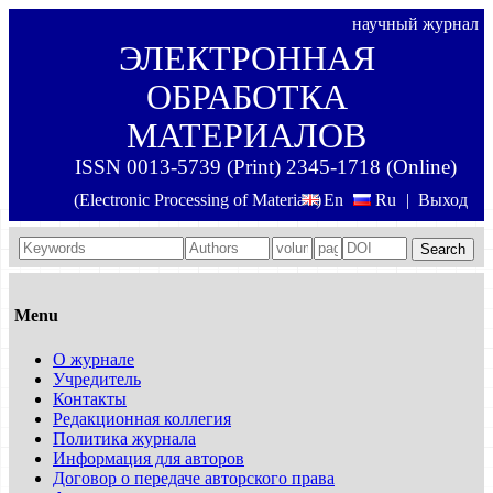
научный журнал
ЭЛЕКТРОННАЯ
ОБРАБОТКА
МАТЕРИАЛОВ
ISSN 0013-5739 (Print) 2345-1718 (Online)
(Electronic Processing of Materials)
En
Ru
|
Выход
Search
Menu
О журнале
Учредитель
Контакты
Редакционная коллегия
Политика журнала
Информация для авторов
Договор о передаче авторского права