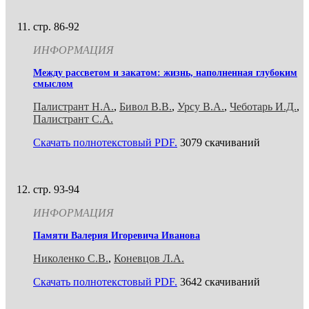
стр. 86-92
ИНФОРМАЦИЯ
Между рассветом и закатом: жизнь, наполненная глубоким
смыслом
Палистрант Н.А.
,
Бивол В.В.
,
Урсу В.А.
,
Чеботарь И.Д.
,
Палистрант С.А.
Скачать полнотекстовый PDF.
3079 скачиваний
стр. 93-94
ИНФОРМАЦИЯ
Памяти Валерия Игоревича Иванова
Николенко С.В.
,
Коневцов Л.А.
Скачать полнотекстовый PDF.
3642 скачиваний