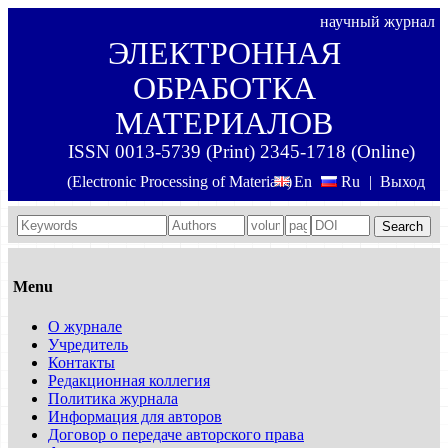
научный журнал
ЭЛЕКТРОННАЯ
ОБРАБОТКА
МАТЕРИАЛОВ
ISSN 0013-5739 (Print) 2345-1718 (Online)
(Electronic Processing of Materials)
En
Ru
|
Выход
Search
Menu
О журнале
Учредитель
Контакты
Редакционная коллегия
Политика журнала
Информация для авторов
Договор о передаче авторского права