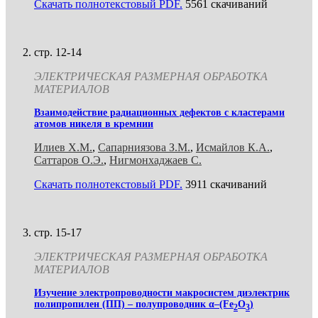
Скачать полнотекстовый PDF.
5561 скачиваний
стр. 12-14
ЭЛЕКТРИЧЕСКАЯ РАЗМЕРНАЯ ОБРАБОТКА
МАТЕРИАЛОВ
Взаимодействие радиационных дефектов с кластерами
атомов никеля в кремнии
Илиев Х.М.
,
Сапарниязова З.М.
,
Исмайлов К.А.
,
Саттаров О.Э.
,
Нигмонхаджаев С.
Скачать полнотекстовый PDF.
3911 скачиваний
стр. 15-17
ЭЛЕКТРИЧЕСКАЯ РАЗМЕРНАЯ ОБРАБОТКА
МАТЕРИАЛОВ
Изучение электропроводности макросистем диэлектрик
полипропилен (ПП) – полупроводник α–(Fе
O
)
2
3