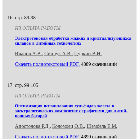
стр. 89-98
ИЗ ОПЫТА РАБОТЫ
Электротоковая обработка жидких и кристаллизующихся
сплавов в литейных технологиях
Иванов А.В.
,
Синчук А.В.
,
Цуркин В.Н.
Скачать полнотекстовый PDF.
4889 скачиваний
стр. 99-105
ИЗ ОПЫТА РАБОТЫ
Оптимизация использования сульфидов железа в
электролитических композитах с графитами для литий-
ионных батарей
Апостолова Р.Д.
,
Коломоец О.В.
,
Шембель Е.М.
Скачать полнотекстовый PDF.
4899 скачиваний