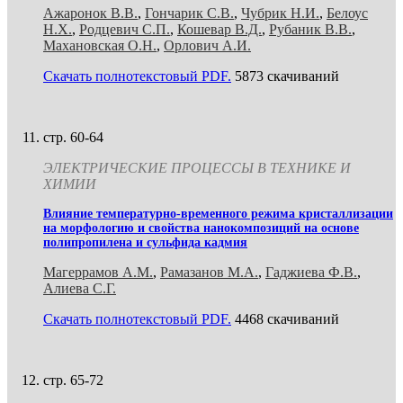
Ажаронок В.В.
,
Гончарик С.В.
,
Чубрик Н.И.
,
Белоус
Н.Х.
,
Родцевич С.П.
,
Кошевар В.Д.
,
Рубаник В.В.
,
Махановская О.Н.
,
Орлович А.И.
Скачать полнотекстовый PDF.
5873 скачиваний
стр. 60-64
ЭЛЕКТРИЧЕСКИЕ ПРОЦЕССЫ В ТЕХНИКЕ И
ХИМИИ
Влияние температурно-временного режима кристаллизации
на морфологию и свойства нанокомпозиций на основе
полипропилена и сульфида кадмия
Магеррамов А.М.
,
Рамазанов М.А.
,
Гаджиева Ф.В.
,
Алиева С.Г.
Скачать полнотекстовый PDF.
4468 скачиваний
стр. 65-72