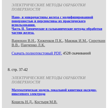
ЭЛЕКТРИЧЕСКИЕ МЕТОДЫ ОБРАБОТКИ
ПОВЕРХНОСТИ
Нано- и микрочастицы железа с модифицированной
поверхностью и перспективы их практического
использования.
Часть II. Химические и гальванические методы обработки
частиц железа.
Варюхин В.Н.
,
Хиженков П.К.
,
Макмак И.М.
,
Сироткин
В.В.
,
Панченко Л.К.
Скачать полнотекстовый PDF.
4528 скачиваний
стр. 37-42
ЭЛЕКТРИЧЕСКИЕ МЕТОДЫ ОБРАБОТКИ
ПОВЕРХНОСТИ
Математическая модель локальной кинетики оксидно-
никелевого электрода
Кошель Н.Д.
,
Костыря М.В.