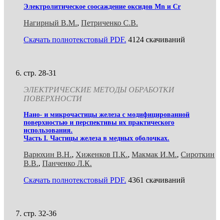
Электролитическое соосаждение оксидов Mn и Cr
Нагирный В.М.
,
Петриченко С.В.
Скачать полнотекстовый PDF.
4124 скачиваний
стр. 28-31
ЭЛЕКТРИЧЕСКИЕ МЕТОДЫ ОБРАБОТКИ
ПОВЕРХНОСТИ
Нано- и микрочастицы железа с модифицированной
поверхностью и перспективы их практического
использования.
Часть I. Частицы железа в медных оболочках.
Варюхин В.Н.
,
Хиженков П.К.
,
Макмак И.М.
,
Сироткин
В.В.
,
Панченко Л.К.
Скачать полнотекстовый PDF.
4361 скачиваний
стр. 32-36