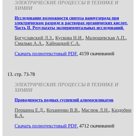
ЭЛЕКТРИЧЕСКИЕ ПРОЦЕССЫ В ТЕХНИКЕ И
ХИМИИ
Исследование возможности синтеза наноуглерода при
электрическом разряде в растворах органических кислот.
Часть II. Результаты экспериментальных исследований.
Богуславский Л.З.
,
Кускова Н.И.
,
Малюшевская А.П.
,
Смалько А.А.
,
Хайнацкий С.А.
Скачать полнотекстовый PDF.
4159 скачиваний
стр. 73-78
ЭЛЕКТРИЧЕСКИЕ ПРОЦЕССЫ В ТЕХНИКЕ И
ХИМИИ
Проводимость водных суспензий алюмосиликатов
Першина Е.Д.
,
Коханенко В.В.
,
Маслюк Л.Н.
,
Каздобин
К.А.
Скачать полнотекстовый PDF.
4712 скачиваний