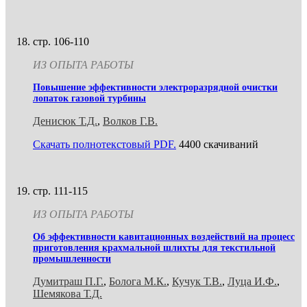
стр. 106-110
ИЗ ОПЫТА РАБОТЫ
Повышение эффективности электроразрядной очистки
лопаток газовой турбины
Денисюк Т.Д.
,
Волков Г.В.
Скачать полнотекстовый PDF.
4400 скачиваний
стр. 111-115
ИЗ ОПЫТА РАБОТЫ
Об эффективности кавитационных воздействий на процесс
приготовления крахмальной шлихты для текстильной
промышленности
Думитраш П.Г.
,
Болога М.К.
,
Кучук Т.В.
,
Луца И.Ф.
,
Шемякова Т.Д.