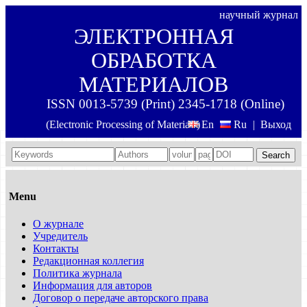
научный журнал
ЭЛЕКТРОННАЯ
ОБРАБОТКА
МАТЕРИАЛОВ
ISSN 0013-5739 (Print) 2345-1718 (Online)
(Electronic Processing of Materials)
En
Ru
|
Выход
Search
Menu
О журнале
Учредитель
Контакты
Редакционная коллегия
Политика журнала
Информация для авторов
Договор о передаче авторского права