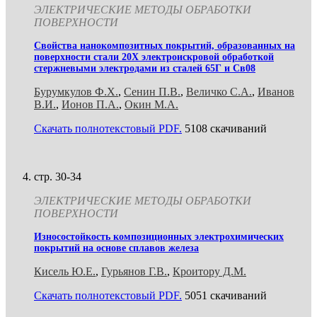
ЭЛЕКТРИЧЕСКИЕ МЕТОДЫ ОБРАБОТКИ
ПОВЕРХНОСТИ
Свойства нанокомпозитных покрытий, образованных на
поверхности стали 20Х электроискровой обработкой
стержневыми электродами из сталей 65Г и Св08
Бурумкулов Ф.Х.
,
Сенин П.В.
,
Величко С.А.
,
Иванов
В.И.
,
Ионов П.А.
,
Окин М.А.
Скачать полнотекстовый PDF.
5108 скачиваний
стр. 30-34
ЭЛЕКТРИЧЕСКИЕ МЕТОДЫ ОБРАБОТКИ
ПОВЕРХНОСТИ
Износостойкость композиционных электрохимических
покрытий на основе сплавов железа
Кисель Ю.Е.
,
Гурьянов Г.В.
,
Кроитору Д.М.
Скачать полнотекстовый PDF.
5051 скачиваний