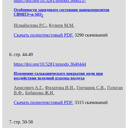
https://doi.org/10.5281/zenodo.3640237
Особенности зарядового состояния нанокомпозитов
СВМПЭ+α-SiO
2
Исмайилова Р.С.
,
Кулиев М.М.
Скачать полнотекстовый PDF.
3290 скачиваний
стр. 44-49
https://doi.org/10.5281/zenodo.3640444
Изменение гальванического покрытия меди при
воздействии холодной плазмы воздуха
Анисович А.Г.
,
Филатова И.И.
,
Гончарик С.В.
,
Гологан
В.Ф.
,
Бобанова Ж.И.
Скачать полнотекстовый PDF.
3315 скачиваний
стр. 50-58