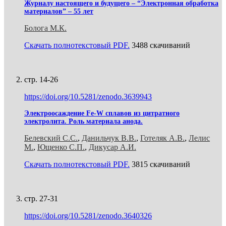
Журналу настоящего и будущего – “Электронная обработка
материалов” – 55 лет
Болога М.К.
Скачать полнотекстовый PDF.
3488 скачиваний
стр. 14-26
https://doi.org/10.5281/zenodo.3639943
Электроосаждение Fe-W сплавов из цитратного
электролита. Роль материала анода.
Белевский С.С.
,
Данильчук В.В.
,
Готеляк А.В.
,
Лелис
М.
,
Ющенко С.П.
,
Дикусар А.И.
Скачать полнотекстовый PDF.
3815 скачиваний
стр. 27-31
https://doi.org/10.5281/zenodo.3640326