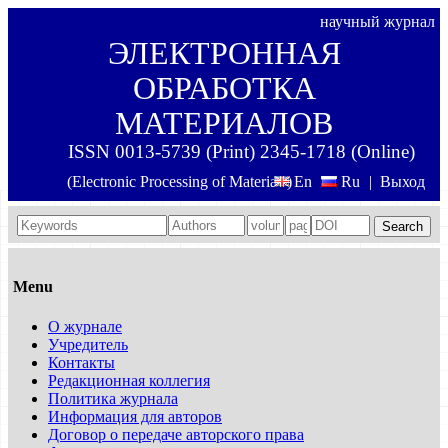
научный журнал
ЭЛЕКТРОННАЯ
ОБРАБОТКА
МАТЕРИАЛОВ
ISSN 0013-5739 (Print) 2345-1718 (Online)
(Electronic Processing of Materials)
En
Ru
|
Выход
Search
Menu
О журнале
Учредитель
Контакты
Редакционная коллегия
Политика журнала
Информация для авторов
Договор о передаче авторского права