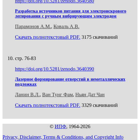
https://doi.org/10.5281/zenodo.3640580
Разработка источников питания для электроискрового
легирования с ручным вибрирующим электродом
Парамонов А.М.
,
Коваль А.В.
Скачать полнотекстовый PDF.
3175 скачиваний
стр. 76-83
https://doi.org/10.5281/zenodo.3640390
Лазерное формирование отверстий в неметаллических
подложках
Ланин В.Л.
,
Ван Тунг Фам
,
Ньян Дат Чан
Скачать полнотекстовый PDF.
3329 скачиваний
©
ИПФ
, 1964-2026
Privacy, Disclaimer, Terms & Conditions, and Copyright Info