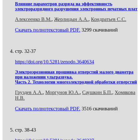
Влияние параметров разряда на эффективность
электроразрядного разрушения электронных печатных плат
Алексеенко В.М.
,
Жерлицын А.А.
,
Кондратьев С.С.
Скачать полнотекстовый PDF.
3299 скачиваний
стр. 32-37
https://doi.org/10.5281/zenodo.3640634
Электроэрозионная прошивка отверстий малого диаметра
при наложении ультразвука.
Часть 2. Технологии многоэлектродной обработки отверстий
Груздев А.А.
,
Моргунов Ю.А.
,
Саушкин Б.П.
,
Хомякова
Н.В.
Скачать полнотекстовый PDF.
3516 скачиваний
стр. 38-43