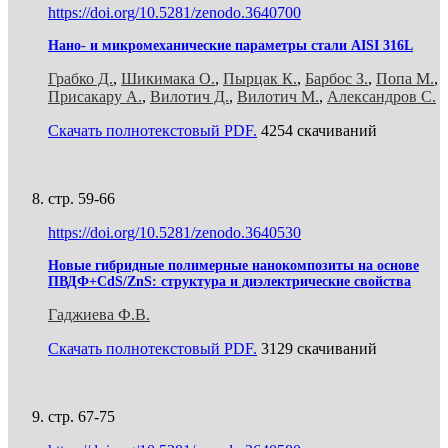
https://doi.org/10.5281/zenodo.3640700
Нано- и микромеханические параметры стали AISI 316L
Грабко Д.
,
Шикимака О.
,
Пырцак К.
,
Барбос З.
,
Попа М.
,
Присакару А.
,
Вилотич Д.
,
Вилотич М.
,
Александров С.
Скачать полнотекстовый PDF.
4254 скачиваний
стр. 59-66
https://doi.org/10.5281/zenodo.3640530
Новые гибридные полимерные нанокомпозиты на основе
ПВДФ+CdS/ZnS: структура и диэлектрические свойства
Гаджиева Ф.В.
Скачать полнотекстовый PDF.
3129 скачиваний
стр. 67-75