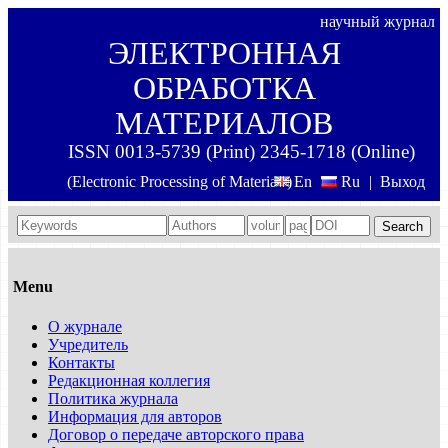
научный журнал
ЭЛЕКТРОННАЯ
ОБРАБОТКА
МАТЕРИАЛОВ
ISSN 0013-5739 (Print) 2345-1718 (Online)
(Electronic Processing of Materials)
En
Ru
|
Выход
Search
Menu
О журнале
Учредитель
Контакты
Редакционная коллегия
Политика журнала
Информация для авторов
Договор о передаче авторского права