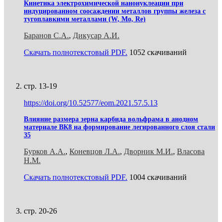
Кинетика электрохимической нанонуклеации при
индуцированном соосаждении металлов группы железа с
тугоплавкими металлами (W, Mo, Re)
Баранов С.А.
,
Дикусар А.И.
Скачать полнотекстовый PDF.
1052 скачиваний
стр. 13-19
https://doi.org/10.52577/eom.2021.57.5.13
Влияние размера зерна карбида вольфрама в анодном
материале ВК8 на формирование легированного слоя стали
35
Бурков А.А.
,
Коневцов Л.А.
,
Дворник М.И.
,
Власова
Н.М.
Скачать полнотекстовый PDF.
1004 скачиваний
стр. 20-26