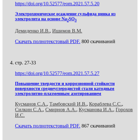
https://doi.org/10.52577/eom.2021.57.5.20
Электрохимическое осаждение сульфида цинка из
электролита на основе Nа
SO
2
3
Демиденко И.В.
,
Ишимов В.М.
Скачать полнотекстовый PDF.
800 скачиваний
стр. 27-33
https://doi.org/10.52577/eom.2021.57.5.27
Повышение твердости и коррозионной стойкости
поверхности среднеуглеродистой стали катодным
электролитно-плазменным азотированием
Кусманов С.А.
,
Тамбовский И.В.
,
Кораблева С.С.
,
Силкин С.А.
,
Смирнов А.А.
,
Кусманова И.А.
,
Горохов
И.С.
Скачать полнотекстовый PDF.
867 скачиваний