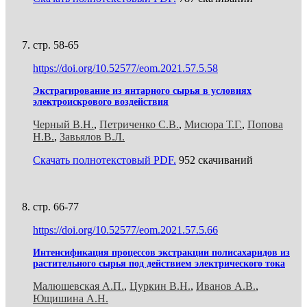
стр. 58-65
https://doi.org/10.52577/eom.2021.57.5.58
Экстрагирование из янтарного сырья в условиях
электроискрового воздействия
Черный В.Н.
,
Петриченко С.В.
,
Мисюра Т.Г.
,
Попова
Н.В.
,
Завьялов В.Л.
Скачать полнотекстовый PDF.
952 скачиваний
стр. 66-77
https://doi.org/10.52577/eom.2021.57.5.66
Интенсификация процессов экстракции полисахаридов из
растительного сырья под действием электрического тока
Малюшевская А.П.
,
Цуркин В.Н.
,
Иванов А.В.
,
Ющишина А.Н.