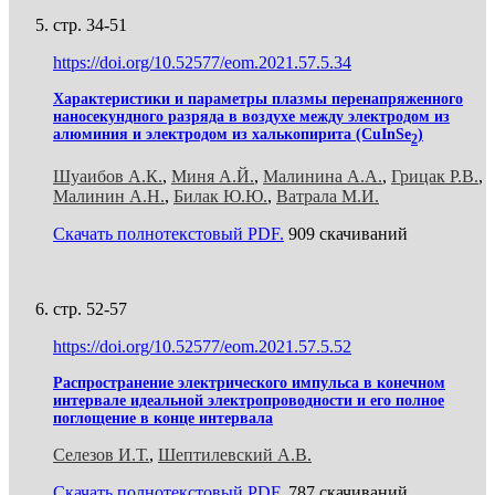
стр. 34-51
https://doi.org/10.52577/eom.2021.57.5.34
Характеристики и параметры плазмы перенапряженного
наносекундного разряда в воздухе между электродом из
алюминия и электродом из халькопирита (СuInSe
)
2
Шуаибов А.К.
,
Миня А.Й.
,
Малинина А.А.
,
Грицак Р.В.
,
Малинин А.Н.
,
Билак Ю.Ю.
,
Ватрала М.И.
Скачать полнотекстовый PDF.
909 скачиваний
стр. 52-57
https://doi.org/10.52577/eom.2021.57.5.52
Распространение электрического импульса в конечном
интервале идеальной электропроводности и его полное
поглощение в конце интервала
Селезов И.Т.
,
Шептилевский А.В.
Скачать полнотекстовый PDF.
787 скачиваний