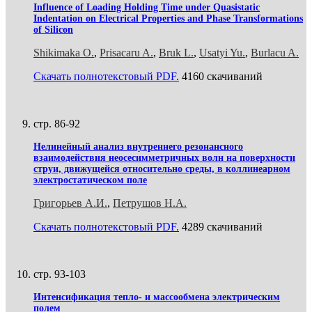
Influence of Loading Holding Time under Quasistatic
Indentation on Electrical Properties and Phase Transformations
of Silicon
Shikimaka O.
,
Prisacaru A.
,
Bruk L.
,
Usatyi Yu.
,
Burlacu A.
Скачать полнотекстовый PDF.
4160 скачиваний
стр. 86-92
Нелинейный анализ внутреннего резонансного
взаимодействия неосесимметричных волн на поверхности
струи, движущейся относительно среды, в коллинеарном
электростатическом поле
Григорьев А.И.
,
Петрушов Н.А.
Скачать полнотекстовый PDF.
4289 скачиваний
стр. 93-103
Интенсификация тепло- и массообмена электрическим
полем