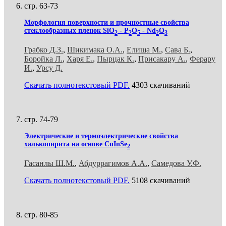
стр. 63-73
Морфология поверхности и прочностные свойства
стеклообразных пленок SiO
- P
O
- Nd
O
2
2
5
2
3
Грабко Д.З.
,
Шикимака О.А.
,
Елиша М.
,
Сава Б.
,
Боройка Л.
,
Хaря E.
,
Пырцак К.
,
Присакару А.
,
Ферару
И.
,
Урсу Д.
Скачать полнотекстовый PDF.
4303 скачиваний
стр. 74-79
Электрические и термоэлектрические свойства
халькопирита на основе CuInSe
2
Гасанлы Ш.М.
,
Абдуррагимов А.А.
,
Самедова У.Ф.
Скачать полнотекстовый PDF.
5108 скачиваний
стр. 80-85