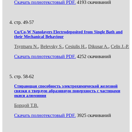
Скачать полнотекстовый PDF.
4193 скачиваний
стр. 49-57
Cu/Co-W Nanolayers Electrodeposited from Single Bath and
their Mechanical Behaviour
Tsyntsaru N.
,
Belevsky S.
,
Cesiulis H.
,
Dikusar A.
,
Celis J.-P.
Скачать полнотекстовый PDF.
4252 скачиваний
стр. 58-62
Стирающая способность электрохимической железной
связки о твердую абразивную поверхность с частицами
окиси алюминия
Борцой Т.В.
Скачать полнотекстовый PDF.
3925 скачиваний