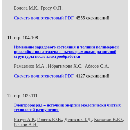
Болога М.К.
,
Гросу Ф.П.
Скачать полнотекстовый PDF.
4555 скачиваний
стр. 104-108
Изменение зарядового состояния и толщин полимерной
прослойки полиэтилена с пьезокерамиками различной
структуры после электрообработки
Рамазанов М.А.
,
Ибрагимова Х.С.
,
Абасов С.А.
Скачать полнотекстовый PDF.
4127 скачиваний
стр. 109-111
Электроразряд – источник энергии экологически чистых
технологий разрушения
Ризун А.Р.
,
Голень Ю.В.
,
Денисюк Т.Д.
,
Кононов В.Ю.
,
Рачков А.Н.