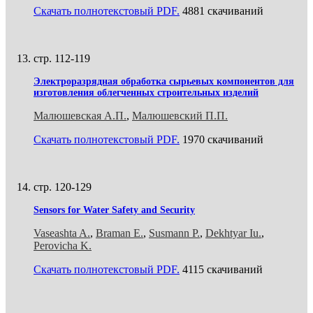
Скачать полнотекстовый PDF.
4881 скачиваний
стр. 112-119
Электроразрядная обработка сырьевых компонентов для
изготовления облегченных строительных изделий
Малюшевская А.П.
,
Малюшевский П.П.
Скачать полнотекстовый PDF.
1970 скачиваний
стр. 120-129
Sensors for Water Safety and Security
Vaseashta A.
,
Braman E.
,
Susmann P.
,
Dekhtyar Iu.
,
Perovicha K.
Скачать полнотекстовый PDF.
4115 скачиваний