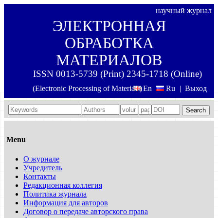
научный журнал
ЭЛЕКТРОННАЯ
ОБРАБОТКА
МАТЕРИАЛОВ
ISSN 0013-5739 (Print) 2345-1718 (Online)
(Electronic Processing of Materials)
En
Ru
|
Выход
Search
Menu
О журнале
Учредитель
Контакты
Редакционная коллегия
Политика журнала
Информация для авторов
Договор о передаче авторского права