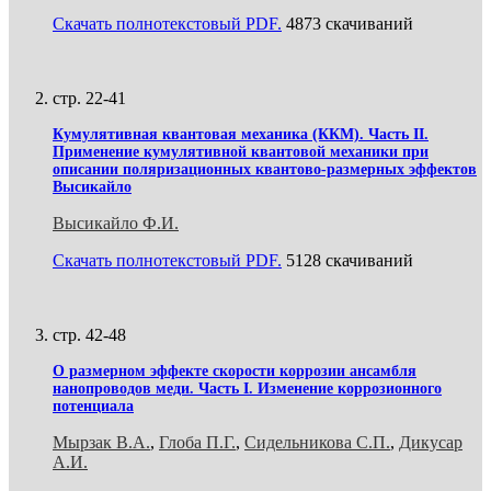
Скачать полнотекстовый PDF.
4873 скачиваний
стр. 22-41
Кумулятивная квантовая механика (ККМ). Часть II.
Применение кумулятивной квантовой механики при
описании поляризационных квантово-размерных эффектов
Высикайло
Высикайло Ф.И.
Скачать полнотекстовый PDF.
5128 скачиваний
стр. 42-48
О размерном эффекте скорости коррозии ансамбля
нанопроводов меди. Часть I. Изменение коррозионного
потенциала
Мырзак В.А.
,
Глоба П.Г.
,
Сидельникова С.П.
,
Дикусар
А.И.