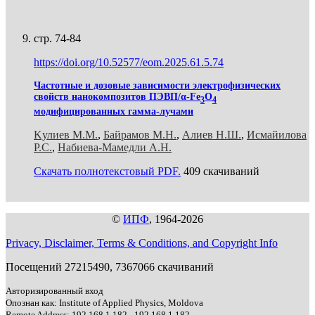
стр. 74-84
https://doi.org/10.52577/eom.2025.61.5.74
Частотные и дозовые зависимости электрофизических
свойств нанокомпозитов ПЭВП/α-Fe
O
3
4
модифицированных гамма-лучами
Kулиев М.M.
,
Байрамов М.Н.
,
Алиев Н.Ш.
,
Исмайилова
Р.С.
,
Набиева-Мамедли А.Н.
Скачать полнотекстовый PDF.
409 скачиваний
©
ИПФ
, 1964-2026
Privacy, Disclaimer, Terms & Conditions, and Copyright Info
Посещений 27215490, 7367066 скачиваний
Авторизированный вход
Опознан как: Institute of Applied Physics, Moldova
Remote Address: 192.168.1.182 - 192.168.1.182