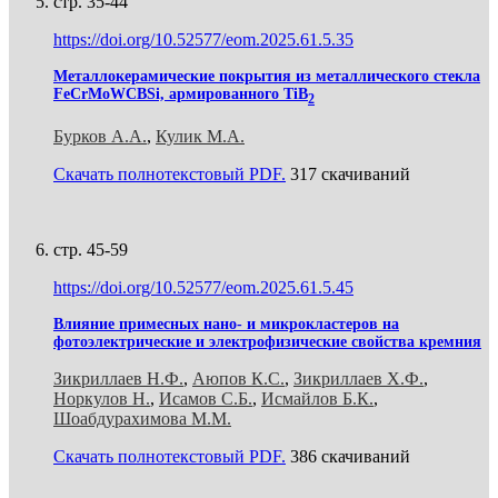
стр. 35-44
https://doi.org/10.52577/eom.2025.61.5.35
Металлокерамические покрытия из металлического стекла
FeCrMoWCBSi, армированного TiB
2
Бурков А.А.
,
Кулик М.А.
Скачать полнотекстовый PDF.
317 скачиваний
стр. 45-59
https://doi.org/10.52577/eom.2025.61.5.45
Влияние примесных нано- и микрокластеров на
фотоэлектрические и электрофизические свойства кремния
Зикриллаев Н.Ф.
,
Аюпов К.С.
,
Зикриллаев Х.Ф.
,
Норкулов Н.
,
Исамов С.Б.
,
Исмайлов Б.К.
,
Шоабдурахимова М.М.
Скачать полнотекстовый PDF.
386 скачиваний