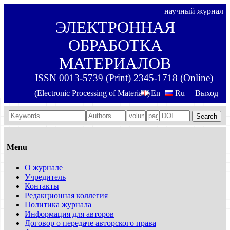
научный журнал
ЭЛЕКТРОННАЯ
ОБРАБОТКА
МАТЕРИАЛОВ
ISSN 0013-5739 (Print) 2345-1718 (Online)
(Electronic Processing of Materials)
En
Ru
|
Выход
Search
Menu
О журнале
Учредитель
Контакты
Редакционная коллегия
Политика журнала
Информация для авторов
Договор о передаче авторского права