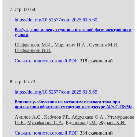
стр. 60-64
https://doi.org/10.52577/eom.2025.61.5.60
Возбуждение молекул гуанина в газовой фазе электронным
ударом
Шафраньош М.И.
,
Маргитич Н.А.
,
Суховия М.И.
,
Шафраньош И.И.
Скачать полнотекстовый PDF.
318 скачиваний
стр. 65-73
https://doi.org/10.52577/eom.2025.61.5.65
Влияние γ-облучения на механизм переноса тока при
приложении обратного смещения к структуре Al/
p
-CdTe/Mo
Ачилов А.С.
,
Кабулов Р.Р.
,
Абдулхаев О.А.
,
Утамурадова
Ш.Б.
,
Музафарова С.А.
,
Ёдгорова Д.М.
,
Жураев Х.Н.
Скачать полнотекстовый PDF.
334 скачиваний