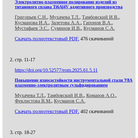
Электролитно-плазменное полирование изделий из
титанового сплава Ti6Al4V аддитивного производства
Григорьев С.Н.
,
Мухачева Т.Л.
,
Тамбовский И.В.
,
Кусманова И.А.
,
Залетова А.А.
,
Гапонов В.А.
,
Мустафаев Э.С.
,
Суминов И.В.
,
Кусманов С.А.
Скачать полнотекстовый PDF.
476 скачиваний
стр. 11-17
https://doi.org/10.52577/eom.2025.61.5.11
Повышение износостойкости инструментальной стали У8А
плазменно-электролитным сульфидированием
Мухачева Т.Л.
,
Тамбовский И.В.
,
Комаров А.О.
,
Феклистова В.М.
,
Кусманов С.А.
Скачать полнотекстовый PDF.
402 скачиваний
стр. 18-27