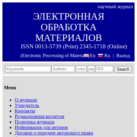
научный журнал
ЭЛЕКТРОННАЯ
ОБРАБОТКА
МАТЕРИАЛОВ
ISSN 0013-5739 (Print) 2345-1718 (Online)
(Electronic Processing of Materials)
En
Ru
|
Выход
Search
Menu
О журнале
Учредитель
Контакты
Редакционная коллегия
Политика журнала
Информация для авторов
Договор о передаче авторского права