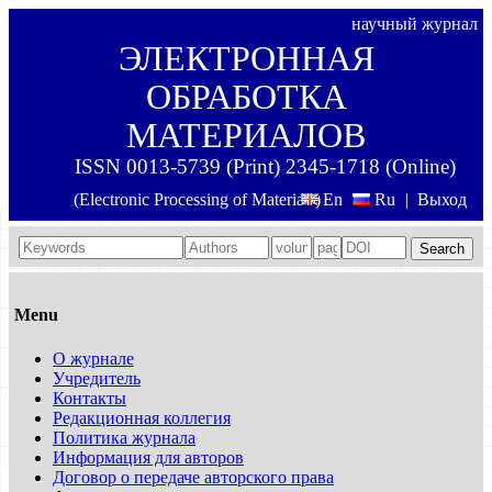
научный журнал
ЭЛЕКТРОННАЯ
ОБРАБОТКА
МАТЕРИАЛОВ
ISSN 0013-5739 (Print) 2345-1718 (Online)
(Electronic Processing of Materials)
En
Ru
|
Выход
Search
Menu
О журнале
Учредитель
Контакты
Редакционная коллегия
Политика журнала
Информация для авторов
Договор о передаче авторского права