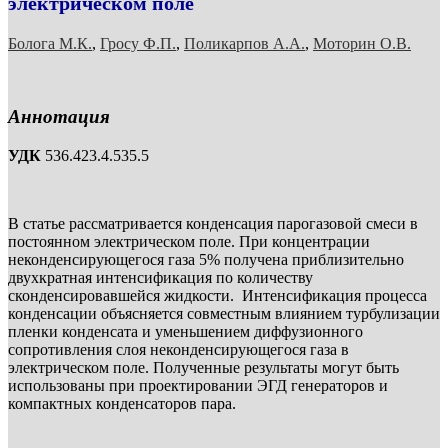
электрическом поле
Болога М.К.
,
Гросу Ф.П.
,
Поликарпов А.А.
,
Моторин О.В.
Аннотация
УДК
536.423.4.535.5
В статье рассматривается конденсация парогазовой смеси в
постоянном электрическом поле. При концентрации
неконденсирующегося газа 5% получена приблизительно
двухкратная интенсификация по количеству
сконденсировавшейся жидкости. Интенсификация процесса
конденсации объясняется совместным влиянием турбулизации
пленки конденсата и уменьшением диффузионного
сопротивления слоя неконденсирующегося газа в
электрическом поле. Полученные результаты могут быть
использованы при проектировании ЭГД генераторов и
компактных конденсаторов пара.