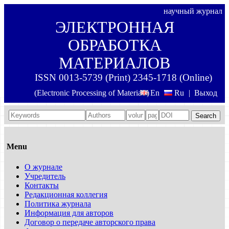
научный журнал
ЭЛЕКТРОННАЯ
ОБРАБОТКА
МАТЕРИАЛОВ
ISSN 0013-5739 (Print) 2345-1718 (Online)
(Electronic Processing of Materials)
En
Ru
|
Выход
Search
Menu
О журнале
Учредитель
Контакты
Редакционная коллегия
Политика журнала
Информация для авторов
Договор о передаче авторского права