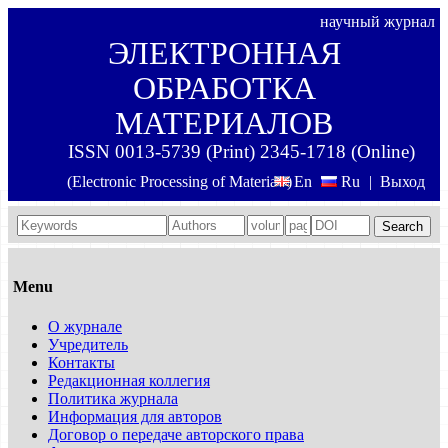
научный журнал
ЭЛЕКТРОННАЯ
ОБРАБОТКА
МАТЕРИАЛОВ
ISSN 0013-5739 (Print) 2345-1718 (Online)
(Electronic Processing of Materials)
En
Ru
|
Выход
Search
Menu
О журнале
Учредитель
Контакты
Редакционная коллегия
Политика журнала
Информация для авторов
Договор о передаче авторского права