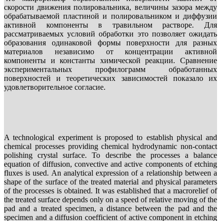
скорости движения полировальника, величины зазора между
обрабатываемой пластиной и полировальником и диффузии
активной компоненты в травильном растворе. Для
рассматриваемых условий обработки это позволяет ожидать
образования одинаковой формы поверхности для разных
материалов независимо от концентрации активной
компоненты и константы химической реакции. Сравнение
экспериментальных профилограмм обработанных
поверхностей и теоретических зависимостей показало их
удовлетворительное согласие.
A technological experiment is proposed to establish physical and
chemical processes providing chemical hydrodynamic non-contact
polishing crystal surface. To describe the processes a balance
equation of diffusion, convective and active components of etching
fluxes is used. An analytical expression of a relationship between a
shape of the surface of the treated material and physical parameters
of the processes is obtained. It was established that a macrorelief of
the treated surface depends only on a speed of relative moving of the
pad and a treated specimen, a distance between the pad and the
specimen and a diffusion coefficient of active component in etching