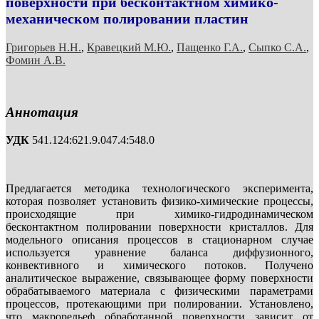
поверхности при бесконтактном химико-
механическом полировании пластин
Григорьев Н.Н.
,
Кравецкий М.Ю.
,
Пащенко Г.А.
,
Сыпко С.А.
,
Фомин А.В.
Аннотация
УДК
541.124:621.9.047.4:548.0
Предлагается методика технологического эксперимента,
которая позволяет установить физико-химические процессы,
происходящие при химико-гидродинамическом
бесконтактном полировании поверхности кристаллов. Для
модельного описания процессов в стационарном случае
используется уравнение баланса диффузионного,
конвективного и химического потоков. Получено
аналитическое выражение, связывающее форму поверхности
обрабатываемого материала с физическими параметрами
процессов, протекающими при полировании. Установлено,
что макрорельеф обработанной поверхности зависит от