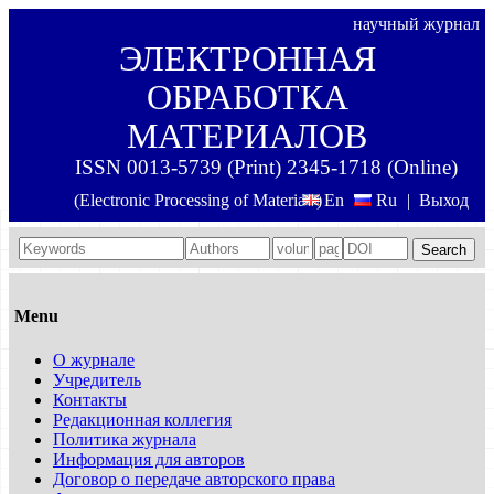
научный журнал
ЭЛЕКТРОННАЯ
ОБРАБОТКА
МАТЕРИАЛОВ
ISSN 0013-5739 (Print) 2345-1718 (Online)
(Electronic Processing of Materials)
En
Ru
|
Выход
Search
Menu
О журнале
Учредитель
Контакты
Редакционная коллегия
Политика журнала
Информация для авторов
Договор о передаче авторского права