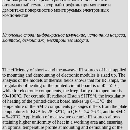
оптимальный температурный профиль при монтаже и
демонтаже поверхностно монтируемых электронных
компонентов.
Ключевые слова: инфракрасное излучение, источники нагрева,
монтаж, демонтаж, электронные модули.
The efficiency of short – and mean-wave IR sources of heat applied
to mounting and demounting of electronic modules is sized up. The
analysis of the models of thermal fields shows that for IR lamps, the
irregularity of heating of the printed-circuit board is of 45–55°С,
while for electronic components, the irregularity of temperature is
90–100°С. For ceramic IR radiator Elstein SHTS/4, the irregularity
of heating of the printed-circuit board makes up 8–13°С, the
temperature of the SMD components packages differs from the plate
temperature: in BGA by 28–32°С, in QFP – 24–26°С, and in SMD
– 5–20°С. Application of mean-wave ceramic IR sources allows
attaining higher uniformity of heat in a working area and ensuring
an optimal temperature profile at mounting and demounting of the