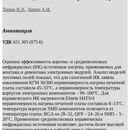
Ланин В.Л.
,
Лаппо А.И.
Аннотация
УДК
621.365 (075.6)
Оценена эффективность коротко- и средневолновых
инфракрасных (ИК) источников нагрева, применяемых для
монтажа и демонтажа электронных модулей. Анализ моделей
тепловых полей показал, что для галогенной ИК лампы
накаливания КГМ 30/300 неравномерность нагрева печатной
платы составила 45–55°С, а неравномерность температуры
корпусов электронных компонентов – 90–100°С. Для
керамического ИК нагревателя Elstein SHTS/4
неравномерность нагрева печатной платы составила 8–13°С,
температура корпусов SMD компонентов отличается от
температуры платы: BGA на 28–32, QFP – 24–26 и SMD – 5–
20°С. Применение средневолновых керамических
инфракрасных источников позволяет достичь более высокой
равномерности нагрева в рабочей зоне и обеспечить