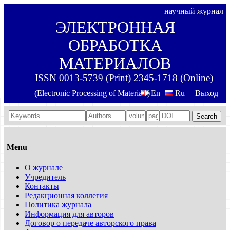
научный журнал
ЭЛЕКТРОННАЯ
ОБРАБОТКА
МАТЕРИАЛОВ
ISSN 0013-5739 (Print) 2345-1718 (Online)
(Electronic Processing of Materials)
En
Ru
|
Выход
Search
Menu
О журнале
Учредитель
Контакты
Редакционная коллегия
Политика журнала
Информация для авторов
Договор о передаче авторского права