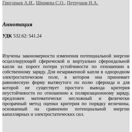
Григорьев А.И.
,
Ширяева С.О.
,
Петрушов Н.А.
Аннотация
УДК
532.62: 541.24
Изучены закономерности изменения потенциальной энергии
осциллирующей сферической и виртуально сфероидальной
капли на пороге потери устойчивости по отношению к
собственному заряду. Для незаряженной капли в однородном
электростатическом поле, в котором она принимает
равновесную форму вытянутого по полю сфероида и для
которой не существует простого вывода критерия
неустойчивости по отношению к поляризационному заряду,
предложен математически несложный и физически
прозрачный метод оценки критерия по порядку величины,
основанный на сравнении потенциальной энергии
капиллярных и электростатических сил.