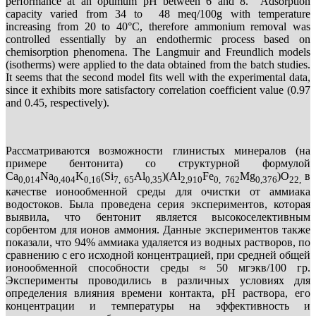
performance at an optimum pH between 6 and 8. Adsorption
capacity varied from 34 to 48 meq/100g with temperature
increasing from 20 to 40°C, therefore ammonium removal was
controlled essentially by an endothermic process based on
chemisorption phenomena. The Langmuir and Freundlich models
(isotherms) were applied to the data obtained from the batch studies.
It seems that the second model fits well with the experimental data,
since it exhibits more satisfactory correlation coefficient value (0.97
and 0.45, respectively).
Рассматриваются возможности глинистых минералов (на
примере бентонита) со структурной формулой
Ca
Na
K
(Si
Al
)(Al
Fe
Mg
)O
в
0,014
0,404
0,16
7, 65
0,35
2,910
0, 762
0,376
22,
качестве ионообменной среды для очистки от аммиака
водостоков. Была проведена серия экспериментов, которая
выявила, что бентонит является высокоселективным
сорбентом для ионов аммония. Данные экспериментов также
показали, что 94% аммиака удаляется из водных растворов, по
сравнению с его исходной концентрацией, при средней общей
ионообменной способности среды ≈ 50 мгэкв/100 гр.
Эксперименты проводились в различных условиях для
определения влияния времени контакта, pH раствора, его
концентрации и температуры на эффективность и