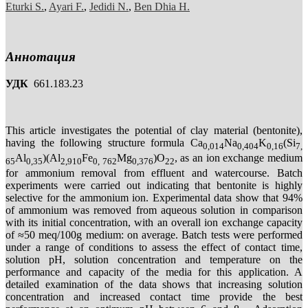
Eturki S.
,
Ayari F.
,
Jedidi N.
,
Ben Dhia H.
Аннотация
УДК
661.183.23
This article investigates the potential of clay material (bentonite),
having the following structure formula Ca
Na
K
(Si
0,014
0,404
0,16
7,
Al
)(Al
Fe
Mg
)O
, as an ion exchange medium
65
0,35
2,910
0, 762
0,376
22
for ammonium removal from effluent and watercourse. Batch
experiments were carried out indicating that bentonite is highly
selective for the ammonium ion. Experimental data show that 94%
of ammonium was removed from aqueous solution in comparison
with its initial concentration, with an overall ion exchange capacity
of ≈50 meq/100g medium: on average. Batch tests were performed
under a range of conditions to assess the effect of contact time,
solution pH, solution concentration and temperature on the
performance and capacity of the media for this application. A
detailed examination of the data shows that increasing solution
concentration and increased contact time provide the best