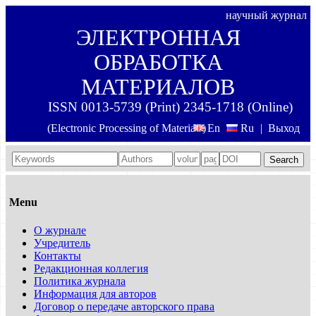
научный журнал
ЭЛЕКТРОННАЯ
ОБРАБОТКА
МАТЕРИАЛОВ
ISSN 0013-5739 (Print) 2345-1718 (Online)
(Electronic Processing of Materials)
En
Ru
|
Выход
Search
Menu
О журнале
Учредитель
Контакты
Редакционная коллегия
Политика журнала
Информация для авторов
Договор о передаче авторского права