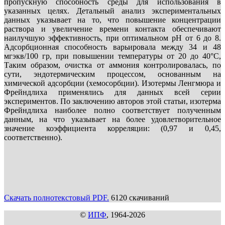
пропускную способность среды для использования в
указанных целях. Детальный анализ экспериментальных
данных указывает на то, что повышение концентрации
раствора и увеличение времени контакта обеспечивают
наилучшую эффективность, при оптимальном pH от 6 до 8.
Адсорбционная способность варьировала между 34 и 48
мгэкв/100 гр, при повышении температуры от 20 до 40°C,
Таким образом, очистка от аммония контролировалась, по
сути, эндотермическим процессом, основанным на
химической адсорбции (хемосорбции). Изотермы Ленгмюра и
Фрейндлиха применялись для данных всей серии
экспериментов. По заключению авторов этой статьи, изотерма
Фрейндлиха наиболее полно соответствует полученным
данным, на что указывает на более удовлетворительное
значение коэффициента корреляции: (0,97 и 0,45,
соответственно).
Скачать полнотекстовый PDF.
6120 скачиваний
©
ИПФ
, 1964-2026