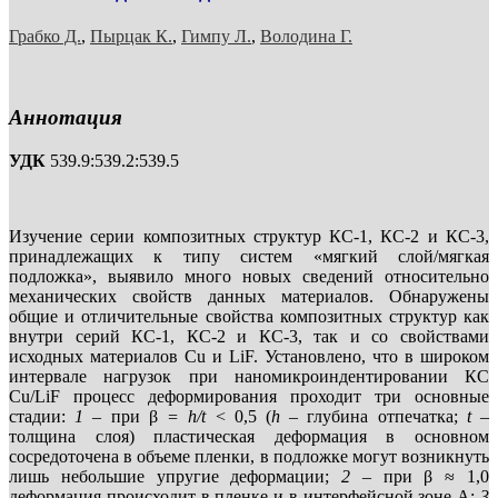
Грабко Д.
,
Пырцак К.
,
Гимпу Л.
,
Володина Г.
Аннотация
УДК
539.9:539.2:539.5
Изучение серии композитных структур КС-1, КС-2 и КС-3,
принадлежащих к типу систем «мягкий слой/мягкая
подложка», выявило много новых сведений относительно
механических свойств данных материалов. Обнаружены
общие и отличительные свойства композитных структур как
внутри серий КС-1, КС-2 и КС-3, так и со свойствами
исходных материалов Cu и LiF. Установлено, что в широком
интервале нагрузок при наномикроиндентировании КС
Cu/LiF процесс деформирования проходит три основные
стадии:
1
– при β
=
h/t
< 0,5 (
h
– глубина отпечатка;
t
–
толщина слоя) пластическая деформация в основном
сосредоточена в объеме пленки, в подложке могут возникнуть
лишь небольшие упругие деформации;
2
– при β ≈ 1,0
деформация происходит в пленке и в интерфейсной зоне A;
3