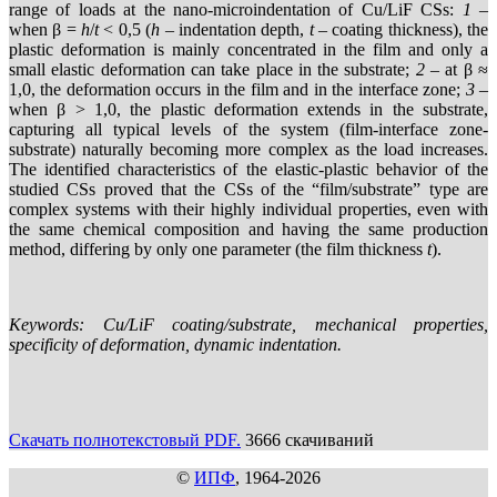
range of loads at the nano-microindentation of Cu/LiF CSs:
1
–
when β =
h
/
t
< 0,5 (
h
– indentation depth,
t
– coating thickness), the
plastic deformation is mainly concentrated in the film and only a
small elastic deformation can take place in the substrate;
2
– at β ≈
1,0, the deformation occurs in the film and in the interface zone;
3
–
when β > 1,0, the plastic deformation extends in the substrate,
capturing all typical levels of the system (film-interface zone-
substrate) naturally becoming more complex as the load increases.
The identified characteristics of the elastic-plastic behavior of the
studied CSs proved that the CSs of the “film/substrate” type are
complex systems with their highly individual properties, even with
the same chemical composition and having the same production
method, differing by only one parameter (the film thickness
t
).
Keywords: Cu/LiF coating/substrate, mechanical properties,
specificity of deformation, dynamic indentation.
Скачать полнотекстовый PDF.
3666 скачиваний
©
ИПФ
, 1964-2026