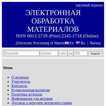
научный журнал
ЭЛЕКТРОННАЯ
ОБРАБОТКА
МАТЕРИАЛОВ
ISSN 0013-5739 (Print) 2345-1718 (Online)
(Electronic Processing of Materials)
En
Ru
|
Выход
Search
Menu
О журнале
Учредитель
Контакты
Редакционная коллегия
Политика журнала
Информация для авторов
Договор о передаче авторского права