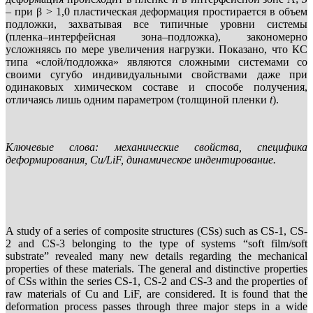
– при β > 1,0 пластическая деформация простирается в объем
подложки, захватывая все типичные уровни системы
(пленка–интерфейсная зона–подложка), закономерно
усложняясь по мере увеличения нагрузки. Показано, что КС
типа «слой/подложка» являются сложными системами со
своими сугубо индивидуальными свойствами даже при
одинаковых химическом составе и способе получения,
отличаясь лишь одним параметром (толщиной пленки
t
).
Ключевые слова: механические свойства, специфика
деформирования, Cu/LiF, динамическое индентирование.
A study of a series of composite structures (CSs) such as CS-1, CS-
2 and CS-3 belonging to the type of systems “soft film/soft
substrate” revealed many new details regarding the mechanical
properties of these materials. The general and distinctive properties
of CSs within the series СS-1, CS-2 and CS-3 and the properties of
raw materials of Cu and LiF, are considered. It is found that the
deformation process passes through three major steps in a wide