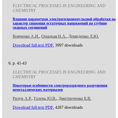
ELECTRICAL PROCESSES IN ENGINEERING AND
CHEMISTRY
Влияние параметров электрогидроимпульсной обработки на
характер снижения остаточных напряжений по глубине
сварных соединений
Вовченко А.И.
,
Онацкая Н.А.
,
Демиденко Л.Ю.
Download full-text PDF.
3997 downloads
p. 41-43
ELECTRICAL PROCESSES IN ENGINEERING AND
CHEMISTRY
Некоторые особенности электроразрядного разрушения
неметаллических материалов
Ризун А.Р.
,
Голень Ю.В.
,
Дмитриченко Б.В.
Download full-text PDF.
4287 downloads