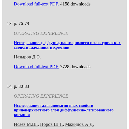
Download full-text PDF.
4158 downloads
p. 76-79
OPERATING EXPERIENCE
Исследование диффузии, растворимости и электрических
свойств гадолиния в кремнии
Назыров Д.Э.
Download full-text PDF.
3728 downloads
p. 80-83
OPERATING EXPERIENCE
Исследование гальваномагнитных свойств
приповерхностного слоя диффузионно-легированного
кремния
Исаев М.Ш.
,
Норов Ш.Г.
,
Мажидов А.Д.