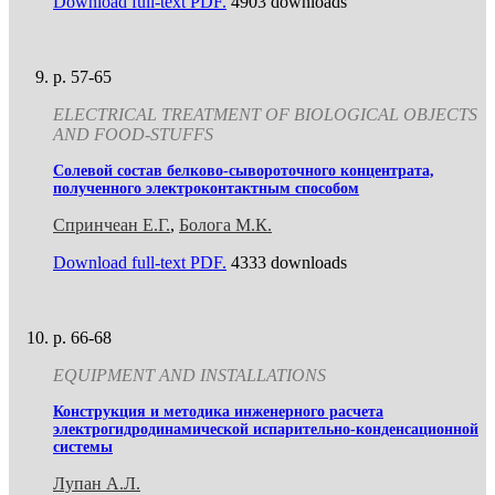
Download full-text PDF.
4903 downloads
p. 57-65
ELECTRICAL TREATMENT OF BIOLOGICAL OBJECTS
AND FOOD-STUFFS
Солевой состав белково-сывороточного концентрата,
полученного электроконтактным способом
Спринчеан Е.Г.
,
Болога М.К.
Download full-text PDF.
4333 downloads
p. 66-68
EQUIPMENT AND INSTALLATIONS
Конструкция и методика инженерного расчета
электрогидродинамической испарительно-конденсационной
системы
Лупан А.Л.