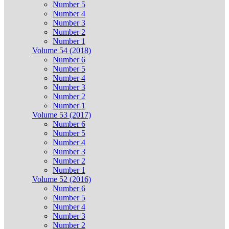
Number 5
Number 4
Number 3
Number 2
Number 1
Volume 54 (2018)
Number 6
Number 5
Number 4
Number 3
Number 2
Number 1
Volume 53 (2017)
Number 6
Number 5
Number 4
Number 3
Number 2
Number 1
Volume 52 (2016)
Number 6
Number 5
Number 4
Number 3
Number 2