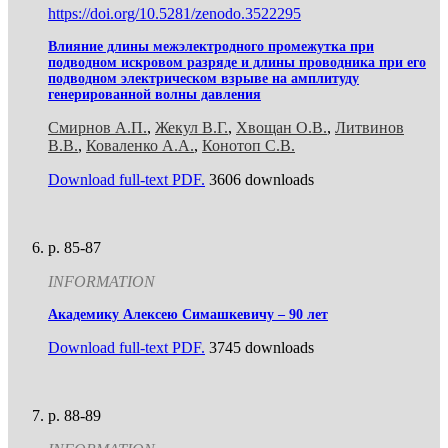
https://doi.org/10.5281/zenodo.3522295
Влияние длины межэлектродного промежутка при
подводном искровом разряде и длины проводника при его
подводном электрическом взрыве на амплитуду
генерированной волны давления
Смирнов А.П.
,
Жекул В.Г.
,
Хвощан О.В.
,
Литвинов
В.В.
,
Коваленко А.А.
,
Конотоп С.В.
Download full-text PDF.
3606 downloads
p. 85-87
INFORMATION
Академику Алексею Симашкевичу – 90 лет
Download full-text PDF.
3745 downloads
p. 88-89