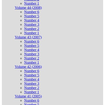
Number 1
Volume 44 (2008)
Number 6
Number 5
Number 4
Number 3
Number 2
Number 1
Volume 43 (2007)
Number 6
Number 5
Number 4
Number 3
Number 2
Number 1
Volume 42 (2006)
Number 6
Number 5
Number 4
Number 3
Number 2
Number 1
Volume 41 (2005)
Number 6
Number 5