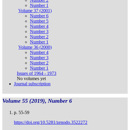
Number 2
Number 1
Volume 37 (2001)
Number 6
Number 5
Number 4
Number 3
Number 2
Number 1
Volume 36 (2000)
Number 4
Number 3
Number 2
Number 1
Issues of 1964 - 1973
No volumes yet
Journal subscription
Volume 55 (2019), Number 6
p. 55-59
https://doi.org/10.5281/zenodo.3522272