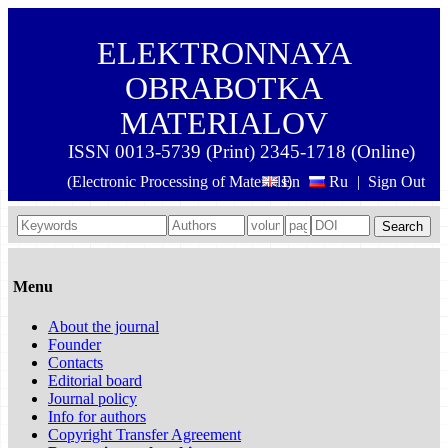
ELEKTRONNAYA
OBRABOTKA
MATERIALOV
ISSN 0013-5739 (Print) 2345-1718 (Online)
(Electronic Processing of Materials)
En
Ru
|
Sign Out
Search
Menu
About the journal
Founder
Contacts
Editorial board
Journal policy
Info for authors
Copyright Transfer Agreement