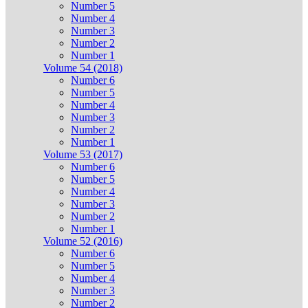
Number 5
Number 4
Number 3
Number 2
Number 1
Volume 54 (2018)
Number 6
Number 5
Number 4
Number 3
Number 2
Number 1
Volume 53 (2017)
Number 6
Number 5
Number 4
Number 3
Number 2
Number 1
Volume 52 (2016)
Number 6
Number 5
Number 4
Number 3
Number 2