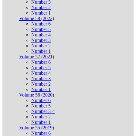
Number 3
Number 2
Number 1
Volume 58 (2022)
Number 6
Number 5
Number 4
Number 3
Number 2
Number 1
Volume 57 (2021)
Number 6
Number 5
Number 4
Number 3
Number 2
Number 1
Volume 56 (2020)
Number 6
Number 5
Number 3-4
Number 2
Number 1
Volume 55 (2019)
Number 6