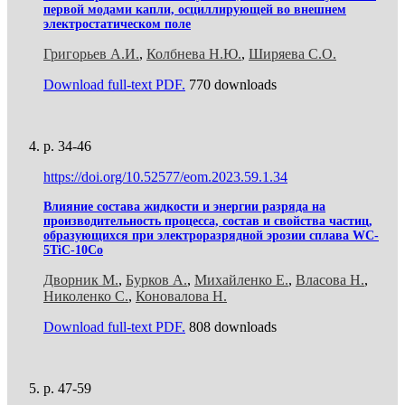
первой модами капли, осциллирующей во внешнем
электростатическом поле
Григорьев А.И.
,
Колбнева Н.Ю.
,
Ширяева С.О.
Download full-text PDF.
770 downloads
p. 34-46
https://doi.org/10.52577/eom.2023.59.1.34
Влияние состава жидкости и энергии разряда на
производительность процесса, состав и свойства частиц,
образующихся при электроразрядной эрозии сплава WC-
5TiC-10Co
Дворник М.
,
Бурков А.
,
Михайленко Е.
,
Власова Н.
,
Николенко С.
,
Коновалова Н.
Download full-text PDF.
808 downloads
p. 47-59