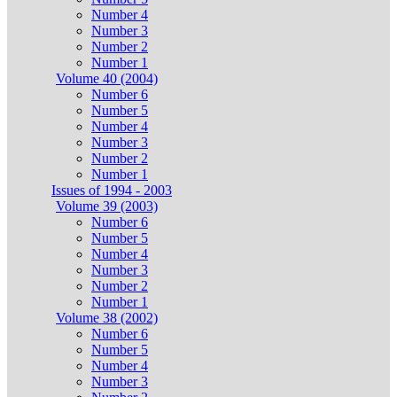
Number 4
Number 3
Number 2
Number 1
Volume 40 (2004)
Number 6
Number 5
Number 4
Number 3
Number 2
Number 1
Issues of 1994 - 2003
Volume 39 (2003)
Number 6
Number 5
Number 4
Number 3
Number 2
Number 1
Volume 38 (2002)
Number 6
Number 5
Number 4
Number 3