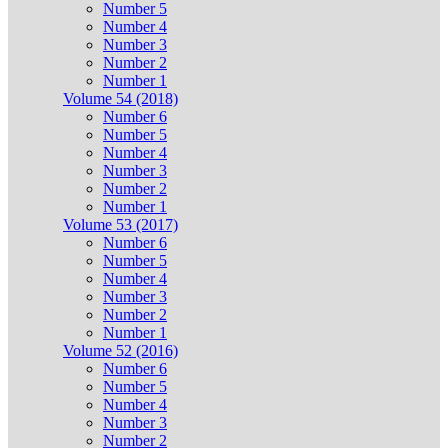
Number 5
Number 4
Number 3
Number 2
Number 1
Volume 54 (2018)
Number 6
Number 5
Number 4
Number 3
Number 2
Number 1
Volume 53 (2017)
Number 6
Number 5
Number 4
Number 3
Number 2
Number 1
Volume 52 (2016)
Number 6
Number 5
Number 4
Number 3
Number 2