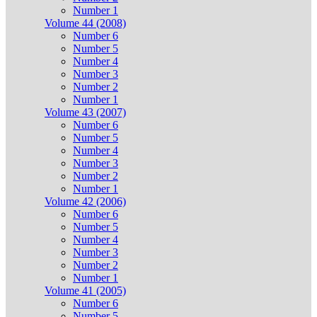
Number 1
Volume 44 (2008)
Number 6
Number 5
Number 4
Number 3
Number 2
Number 1
Volume 43 (2007)
Number 6
Number 5
Number 4
Number 3
Number 2
Number 1
Volume 42 (2006)
Number 6
Number 5
Number 4
Number 3
Number 2
Number 1
Volume 41 (2005)
Number 6
Number 5