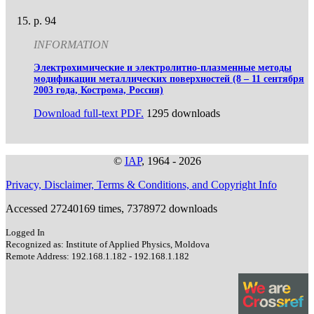
p. 94
INFORMATION
Электрохимические и электролитно-плазменные методы
модификации металлических поверхностей (8 – 11 сентября
2003 года, Кострома, Россия)
Download full-text PDF.
1295 downloads
©
IAP
, 1964 - 2026
Privacy, Disclaimer, Terms & Conditions, and Copyright Info
Accessed 27240169 times, 7378972 downloads
Logged In
Recognized as: Institute of Applied Physics, Moldova
Remote Address: 192.168.1.182 - 192.168.1.182