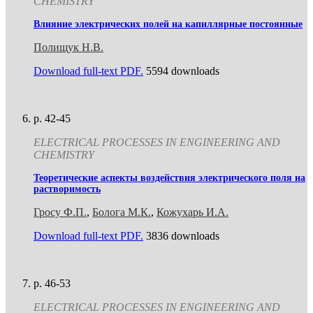
CHEMISTRY
Влияние электрических полей на капиллярные постоянные
Полищук Н.В.
Download full-text PDF.
5594 downloads
p. 42-45
ELECTRICAL PROCESSES IN ENGINEERING AND
CHEMISTRY
Теоретические аспекты воздействия электрического поля на
растворимость
Гросу Ф.П.
,
Болога М.К.
,
Кожухарь И.А.
Download full-text PDF.
3836 downloads
p. 46-53
ELECTRICAL PROCESSES IN ENGINEERING AND