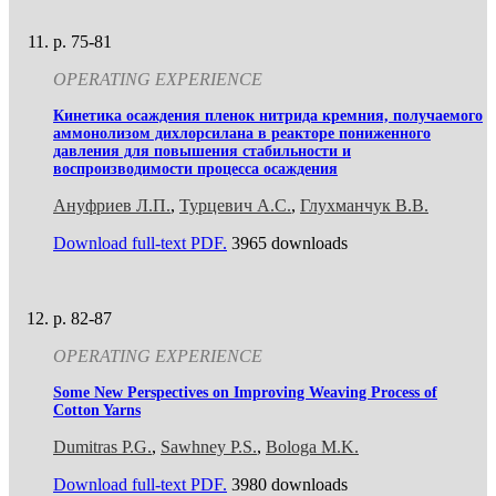
p. 75-81
OPERATING EXPERIENCE
Кинетика осаждения пленок нитрида кремния, получаемого
аммонолизом дихлорсилана в реакторе пониженного
давления для повышения стабильности и
воспроизводимости процесса осаждения
Ануфриев Л.П.
,
Турцевич А.С.
,
Глухманчук В.В.
Download full-text PDF.
3965 downloads
p. 82-87
OPERATING EXPERIENCE
Some New Perspectives on Improving Weaving Process of
Cotton Yarns
Dumitras P.G.
,
Sawhney P.S.
,
Bologa M.K.
Download full-text PDF.
3980 downloads