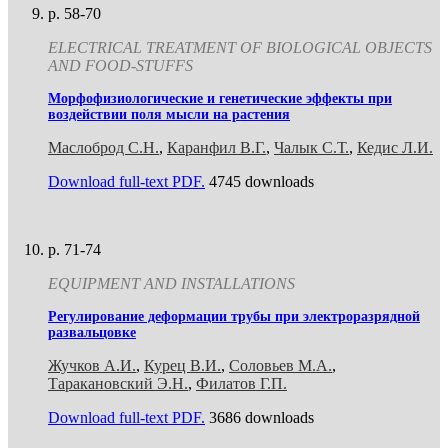
p. 58-70
ELECTRICAL TREATMENT OF BIOLOGICAL OBJECTS
AND FOOD-STUFFS
Морфофизиологические и генетические эффекты при
воздействии поля мысли на растения
Маслоброд С.Н.
,
Каранфил В.Г.
,
Чалык С.Т.
,
Кедис Л.И.
Download full-text PDF.
4745 downloads
p. 71-74
EQUIPMENT AND INSTALLATIONS
Регулирование деформации трубы при электроразрядной
развальцовке
Жучков А.И.
,
Курец В.И.
,
Соловьев М.А.
,
Таракановский Э.Н.
,
Филатов Г.П.
Download full-text PDF.
3686 downloads