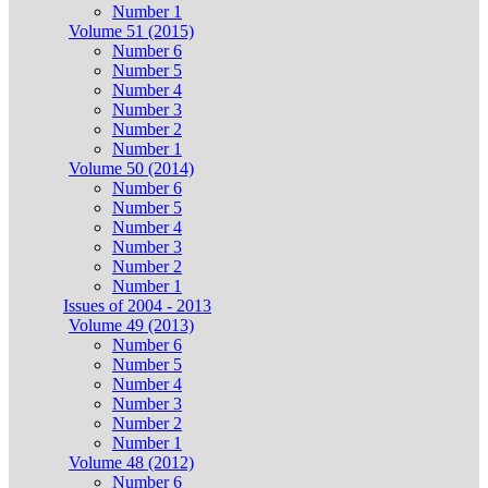
Number 1
Volume 51 (2015)
Number 6
Number 5
Number 4
Number 3
Number 2
Number 1
Volume 50 (2014)
Number 6
Number 5
Number 4
Number 3
Number 2
Number 1
Issues of 2004 - 2013
Volume 49 (2013)
Number 6
Number 5
Number 4
Number 3
Number 2
Number 1
Volume 48 (2012)
Number 6