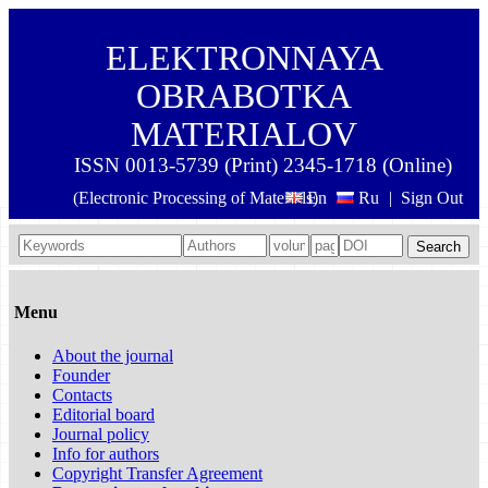
ELEKTRONNAYA
OBRABOTKA
MATERIALOV
ISSN 0013-5739 (Print) 2345-1718 (Online)
(Electronic Processing of Materials)
En
Ru
|
Sign Out
Search
Menu
About the journal
Founder
Contacts
Editorial board
Journal policy
Info for authors
Copyright Transfer Agreement