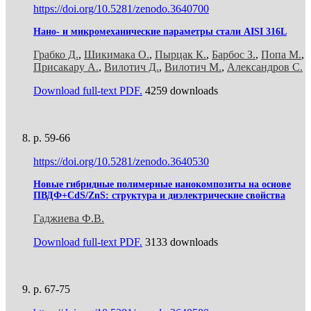
https://doi.org/10.5281/zenodo.3640700
Нано- и микромеханические параметры стали AISI 316L
Грабко Д.
,
Шикимака О.
,
Пырцак К.
,
Барбос З.
,
Попа М.
,
Присакару А.
,
Вилотич Д.
,
Вилотич М.
,
Александров С.
Download full-text PDF.
4259 downloads
p. 59-66
https://doi.org/10.5281/zenodo.3640530
Новые гибридные полимерные нанокомпозиты на основе
ПВДФ+CdS/ZnS: структура и диэлектрические свойства
Гаджиева Ф.В.
Download full-text PDF.
3133 downloads
p. 67-75