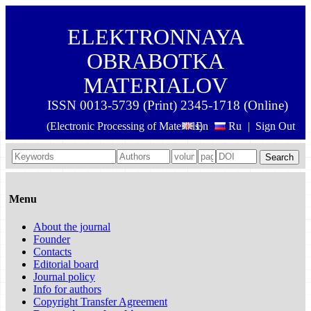
ELEKTRONNAYA
OBRABOTKA
MATERIALOV
ISSN 0013-5739 (Print) 2345-1718 (Online)
(Electronic Processing of Materials)
En
Ru
|
Sign Out
Search
Menu
About the journal
Founder
Contacts
Editorial board
Journal policy
Info for authors
Copyright Transfer Agreement