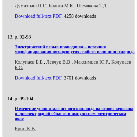
Думитраш П.Г.
,
Болога М.К.
,
Шемякова Т.Д.
Download full-text PDF.
4258 downloads
p. 92-98
Электрический взрыв проводника – источник
модифицирования вязкоупругих свойств поливинилхлорида
Колупаев Б.Б.
,
Левчук В.В.
,
Максимцев Ю.Р.
,
Колупаев
Б.С.
Download full-text PDF.
3701 downloads
p. 99-104
Изменение уровня магнитного коллоида на основе керосина
в приэлектродной области в импульсном электрическом
поле
Ерин К.В.