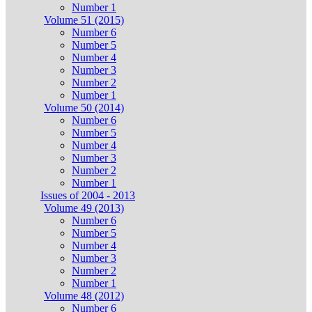
Number 1
Volume 51 (2015)
Number 6
Number 5
Number 4
Number 3
Number 2
Number 1
Volume 50 (2014)
Number 6
Number 5
Number 4
Number 3
Number 2
Number 1
Issues of 2004 - 2013
Volume 49 (2013)
Number 6
Number 5
Number 4
Number 3
Number 2
Number 1
Volume 48 (2012)
Number 6