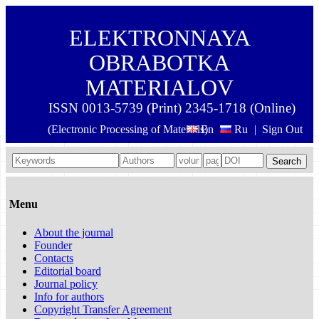
ELEKTRONNAYA
OBRABOTKA
MATERIALOV
ISSN 0013-5739 (Print) 2345-1718 (Online)
(Electronic Processing of Materials)
En
Ru
|
Sign Out
Search
Menu
About the journal
Founder
Contacts
Editorial board
Journal policy
Info for authors
Copyright Transfer Agreement