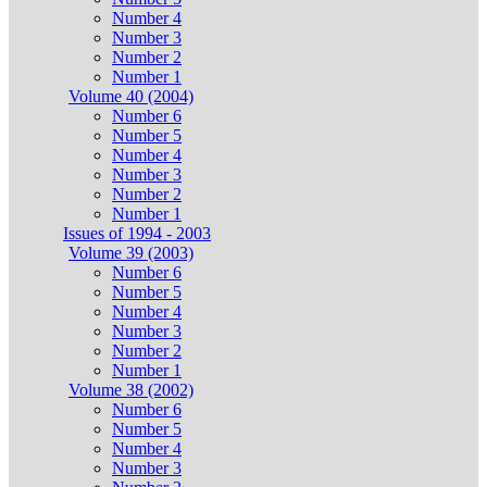
Number 4
Number 3
Number 2
Number 1
Volume 40 (2004)
Number 6
Number 5
Number 4
Number 3
Number 2
Number 1
Issues of 1994 - 2003
Volume 39 (2003)
Number 6
Number 5
Number 4
Number 3
Number 2
Number 1
Volume 38 (2002)
Number 6
Number 5
Number 4
Number 3