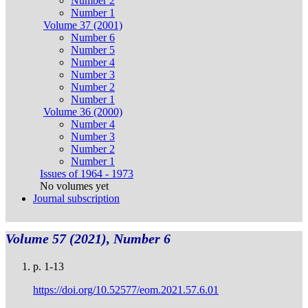
Number 2
Number 1
Volume 37 (2001)
Number 6
Number 5
Number 4
Number 3
Number 2
Number 1
Volume 36 (2000)
Number 4
Number 3
Number 2
Number 1
Issues of 1964 - 1973
No volumes yet
Journal subscription
Volume 57 (2021), Number 6
p. 1-13
https://doi.org/10.52577/eom.2021.57.6.01