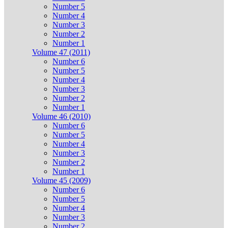
Number 5
Number 4
Number 3
Number 2
Number 1
Volume 47 (2011)
Number 6
Number 5
Number 4
Number 3
Number 2
Number 1
Volume 46 (2010)
Number 6
Number 5
Number 4
Number 3
Number 2
Number 1
Volume 45 (2009)
Number 6
Number 5
Number 4
Number 3
Number 2