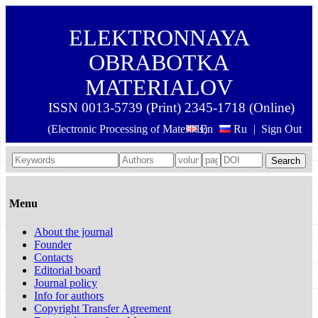
ELEKTRONNAYA
OBRABOTKA
MATERIALOV
ISSN 0013-5739 (Print) 2345-1718 (Online)
(Electronic Processing of Materials)
En
Ru
|
Sign Out
Search
Menu
About the journal
Founder
Contacts
Editorial board
Journal policy
Info for authors
Copyright Transfer Agreement