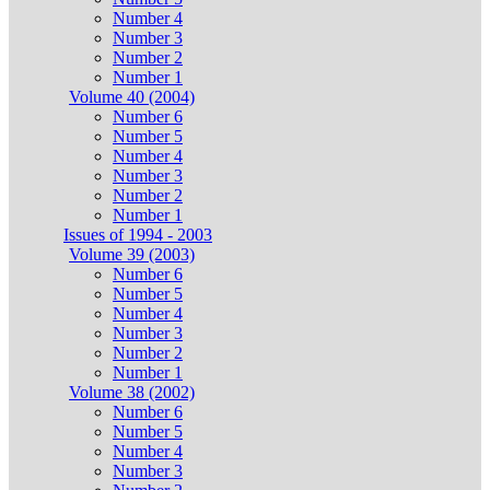
Number 4
Number 3
Number 2
Number 1
Volume 40 (2004)
Number 6
Number 5
Number 4
Number 3
Number 2
Number 1
Issues of 1994 - 2003
Volume 39 (2003)
Number 6
Number 5
Number 4
Number 3
Number 2
Number 1
Volume 38 (2002)
Number 6
Number 5
Number 4
Number 3