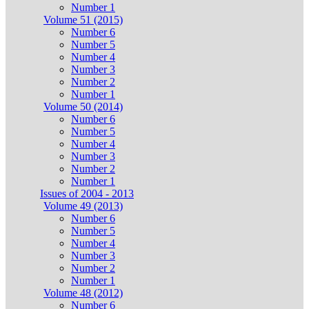
Number 1
Volume 51 (2015)
Number 6
Number 5
Number 4
Number 3
Number 2
Number 1
Volume 50 (2014)
Number 6
Number 5
Number 4
Number 3
Number 2
Number 1
Issues of 2004 - 2013
Volume 49 (2013)
Number 6
Number 5
Number 4
Number 3
Number 2
Number 1
Volume 48 (2012)
Number 6