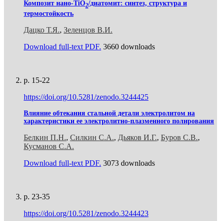
Композит нано-TiO
/диатомит: синтез, структура и
2
термостойкость
Дацко Т.Я.
,
Зеленцов В.И.
Download full-text PDF.
3660 downloads
p. 15-22
https://doi.org/10.5281/zenodo.3244425
Влияние обтекания стальной детали электролитом на
характеристики ее электролитно-плазменного полирования
Белкин П.Н.
,
Силкин С.А.
,
Дьяков И.Г.
,
Буров С.В.
,
Кусманов С.А.
Download full-text PDF.
3073 downloads
p. 23-35
https://doi.org/10.5281/zenodo.3244423