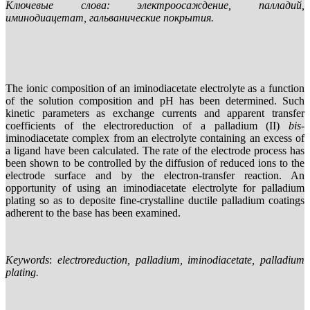
Ключевые слова: электроосаждение, палладий,
иминодиацетат, гальванические покрытия.
The ionic composition of an iminodiacetate electrolyte as a function
of the solution composition and pH has been determined. Such
kinetic parameters as exchange currents and apparent transfer
coefficients of the electroreduction of a palladium (II)
bis
-
iminodiacetate complex from an electrolyte containing an excess of
a ligand have been calculated. The rate of the electrode process has
been shown to be controlled by the diffusion of reduced ions to the
electrode surface and by the electron-transfer reaction. An
opportunity of using an iminodiacetate electrolyte for palladium
plating so as to deposite fine-crystalline ductile palladium coatings
adherent to the base has been examined.
Keywords
:
e
lectroreduction, palladium, iminodiacetate, palladium
plating.