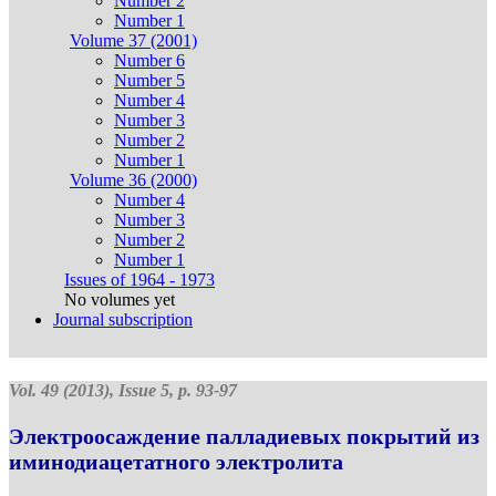
Number 2
Number 1
Volume 37 (2001)
Number 6
Number 5
Number 4
Number 3
Number 2
Number 1
Volume 36 (2000)
Number 4
Number 3
Number 2
Number 1
Issues of 1964 - 1973
No volumes yet
Journal subscription
Vol. 49 (2013), Issue 5, p. 93-97
Электроосаждение палладиевых покрытий из
иминодиацетатного электролита