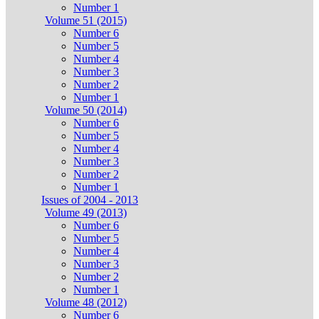
Number 1
Volume 51 (2015)
Number 6
Number 5
Number 4
Number 3
Number 2
Number 1
Volume 50 (2014)
Number 6
Number 5
Number 4
Number 3
Number 2
Number 1
Issues of 2004 - 2013
Volume 49 (2013)
Number 6
Number 5
Number 4
Number 3
Number 2
Number 1
Volume 48 (2012)
Number 6