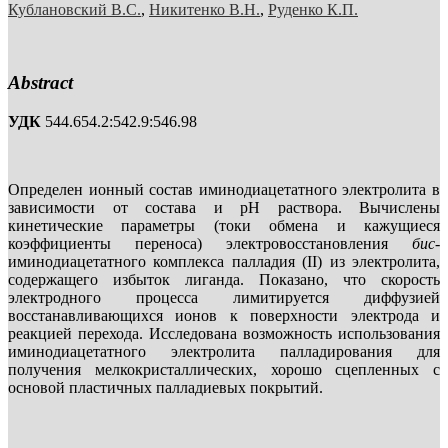
Кублановский В.С.
,
Никитенко В.Н.
,
Руденко К.П.
Abstract
УДК
544.654.2:542.9:546.98
Определен ионный состав иминодиацетатного электролита в
зависимости от состава и рН раствора. Вычислены
кинетические параметры (токи обмена и кажущиеся
коэффициенты переноса) электровосстановления
бис
-
иминодиацетатного комплекса палладия (II) из электролита,
содержащего избыток лиганда. Показано, что скорость
электродного процесса лимитируется диффузией
восстанавливающихся ионов к поверхности электрода и
реакцией перехода. Исследована возможность использования
иминодиацетатного электролита палладирования для
получения мелкокристаллических, хорошо сцепленных с
основой пластичных палладиевых покрытий.