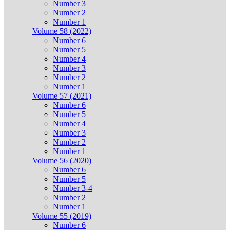
Number 3
Number 2
Number 1
Volume 58 (2022)
Number 6
Number 5
Number 4
Number 3
Number 2
Number 1
Volume 57 (2021)
Number 6
Number 5
Number 4
Number 3
Number 2
Number 1
Volume 56 (2020)
Number 6
Number 5
Number 3-4
Number 2
Number 1
Volume 55 (2019)
Number 6