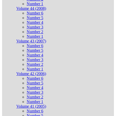
Number 1
Volume 44 (2008)
Number 6
Number 5
Number 4
Number 3
Number 2
Number 1
Volume 43 (2007)
Number 6
Number 5
Number 4
Number 3
Number 2
Number 1
Volume 42 (2006)
Number 6
Number 5
Number 4
Number 3
Number 2
Number 1
Volume 41 (2005)
Number 6
Number 5