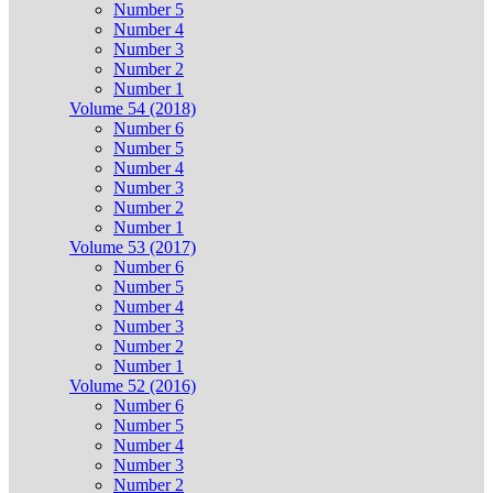
Number 5
Number 4
Number 3
Number 2
Number 1
Volume 54 (2018)
Number 6
Number 5
Number 4
Number 3
Number 2
Number 1
Volume 53 (2017)
Number 6
Number 5
Number 4
Number 3
Number 2
Number 1
Volume 52 (2016)
Number 6
Number 5
Number 4
Number 3
Number 2