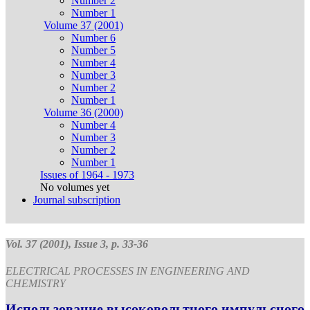
Number 2
Number 1
Volume 37 (2001)
Number 6
Number 5
Number 4
Number 3
Number 2
Number 1
Volume 36 (2000)
Number 4
Number 3
Number 2
Number 1
Issues of 1964 - 1973
No volumes yet
Journal subscription
Vol. 37 (2001), Issue 3, p. 33-36
ELECTRICAL PROCESSES IN ENGINEERING AND
CHEMISTRY
Использование высоковольтного импульсного