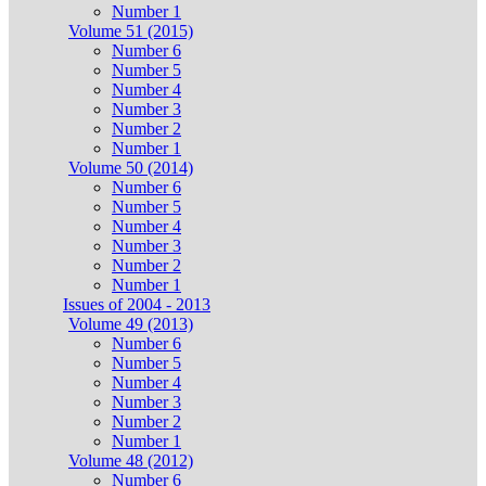
Number 1
Volume 51 (2015)
Number 6
Number 5
Number 4
Number 3
Number 2
Number 1
Volume 50 (2014)
Number 6
Number 5
Number 4
Number 3
Number 2
Number 1
Issues of 2004 - 2013
Volume 49 (2013)
Number 6
Number 5
Number 4
Number 3
Number 2
Number 1
Volume 48 (2012)
Number 6