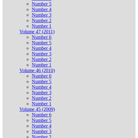
Number 5
Number 4
Number 3
Number 2
Number 1
Volume 47 (2011)
Number 6
Number 5
Number 4
Number 3
Number 2
Number 1
Volume 46 (2010)
Number 6
Number 5
Number 4
Number 3
Number 2
Number 1
Volume 45 (2009)
Number 6
Number 5
Number 4
Number 3
Number 2