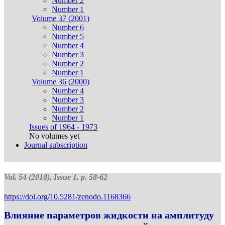
Number 2
Number 1
Volume 37 (2001)
Number 6
Number 5
Number 4
Number 3
Number 2
Number 1
Volume 36 (2000)
Number 4
Number 3
Number 2
Number 1
Issues of 1964 - 1973
No volumes yet
Journal subscription
Vol. 54 (2018), Issue 1, p. 58-62
https://doi.org/10.5281/zenodo.1168366
Влияние параметров жидкости на амплитуду