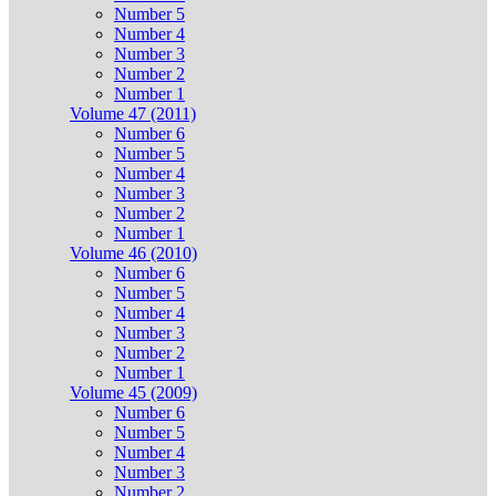
Number 5
Number 4
Number 3
Number 2
Number 1
Volume 47 (2011)
Number 6
Number 5
Number 4
Number 3
Number 2
Number 1
Volume 46 (2010)
Number 6
Number 5
Number 4
Number 3
Number 2
Number 1
Volume 45 (2009)
Number 6
Number 5
Number 4
Number 3
Number 2