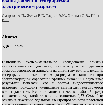
волны давления, генерируемой
электрическим разрядом
Смирнов А.П.
,
Жекул В.Г.
,
Тафтай Э.И.
,
Хвощан О.В.
,
Швец
И.С.
Abstract
УДК
537.528
Выполнено экспериментальное исследование влияния
гидростатического давления, темпера-туры и удельной
электропроводности жидкости на амплитуду волны давления,
генерируемой электрическим разрядом в жидкости при
электроразрядной обработке нефтяных скважин. Полученные
результаты показали, что с ростом гидростатического
давления происходит уменьшение амплитуды генерируемой
волны давления. Использование в качестве рабочей среды
жидкости с удельной электропроводностью 0,53 См/м (что
близко к значению удельной электропроводности пластовой
воды) приводит к уменьшению (до 67%) амплитуды волны