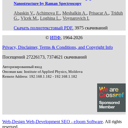
Nanostructure by Raman Spectroscopy
Abaskin V.
,
Achimova E.
,
Meshalkin A.
,
Prisacar A.
,
Triduh
G.
,
Vlcek M.
,
Loghina L.
,
Voynarovich I.
Скачать полнотекстовый PDF.
3975 скачиваний
©
ИПФ
, 1964-2026
Privacy, Disclaimer, Terms & Conditions, and Copyright Info
Посещений 27226173, 7374621 скачиваний
Авторизированный вход
Опознан как: Institute of Applied Physics, Moldova
Remote Address: 192.168.1.182 - 192.168.1.182
Web-Design Web-Development SEO - eJoom Software
. All rights
reserved.