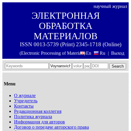
научный журнал
ЭЛЕКТРОННАЯ
ОБРАБОТКА
МАТЕРИАЛОВ
ISSN 0013-5739 (Print) 2345-1718 (Online)
(Electronic Processing of Materials)
En
Ru
|
Выход
Search
Menu
О журнале
Учредитель
Контакты
Редакционная коллегия
Политика журнала
Информация для авторов
Договор о передаче авторского права