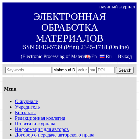
научный журнал
ЭЛЕКТРОННАЯ
ОБРАБОТКА
МАТЕРИАЛОВ
ISSN 0013-5739 (Print) 2345-1718 (Online)
(Electronic Processing of Materials)
En
Ru
|
Выход
Search
Menu
О журнале
Учредитель
Контакты
Редакционная коллегия
Политика журнала
Информация для авторов
Договор о передаче авторского права