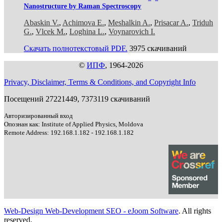
Nanostructure by Raman Spectroscopy
Abaskin V.
,
Achimova E.
,
Meshalkin A.
,
Prisacar A.
,
Triduh
G.
,
Vlcek M.
,
Loghina L.
,
Voynarovich I.
Скачать полнотекстовый PDF.
3975 скачиваний
©
ИПФ
, 1964-2026
Privacy, Disclaimer, Terms & Conditions, and Copyright Info
Посещений 27221449, 7373119 скачиваний
Авторизированный вход
Опознан как: Institute of Applied Physics, Moldova
Remote Address: 192.168.1.182 - 192.168.1.182
Web-Design Web-Development SEO - eJoom Software
. All rights
reserved.