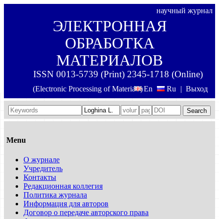
научный журнал
ЭЛЕКТРОННАЯ
ОБРАБОТКА
МАТЕРИАЛОВ
ISSN 0013-5739 (Print) 2345-1718 (Online)
(Electronic Processing of Materials)
En
Ru
|
Выход
Search
Menu
О журнале
Учредитель
Контакты
Редакционная коллегия
Политика журнала
Информация для авторов
Договор о передаче авторского права