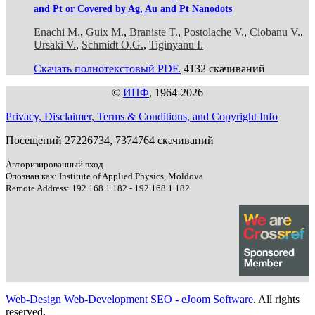
and Pt or Covered by Ag, Au and Pt Nanodots
Enachi M.
,
Guix M.
,
Braniste T.
,
Postolache V.
,
Ciobanu V.
,
Ursaki V.
,
Schmidt O.G.
,
Tiginyanu I.
Скачать полнотекстовый PDF.
4132 скачиваний
©
ИПФ
, 1964-2026
Privacy, Disclaimer, Terms & Conditions, and Copyright Info
Посещений 27226734, 7374764 скачиваний
Авторизированный вход
Опознан как: Institute of Applied Physics, Moldova
Remote Address: 192.168.1.182 - 192.168.1.182
Web-Design Web-Development SEO - eJoom Software
. All rights
reserved.