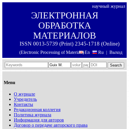
научный журнал
ЭЛЕКТРОННАЯ
ОБРАБОТКА
МАТЕРИАЛОВ
ISSN 0013-5739 (Print) 2345-1718 (Online)
(Electronic Processing of Materials)
En
Ru
|
Выход
Search
Menu
О журнале
Учредитель
Контакты
Редакционная коллегия
Политика журнала
Информация для авторов
Договор о передаче авторского права