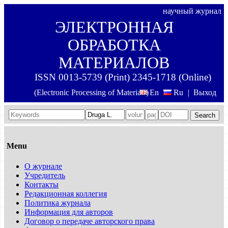
научный журнал
ЭЛЕКТРОННАЯ
ОБРАБОТКА
МАТЕРИАЛОВ
ISSN 0013-5739 (Print) 2345-1718 (Online)
(Electronic Processing of Materials)
En
Ru
|
Выход
Search
Menu
О журнале
Учредитель
Контакты
Редакционная коллегия
Политика журнала
Информация для авторов
Договор о передаче авторского права