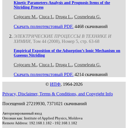
Kinetic Parameters-Analysis and Prognosis Items of the
Nitriding Process
Cojocaru M.
,
Ciuca I.
,
Druga L.
,
Cosmeleata G.
Скачать полнотекстовый PDF.
4468 скачиваний
ЭЛЕКТРИЧЕСКИЕ ПРОЦЕССЫ В ТЕХНИКЕ И
ХИМИИ
, Том 44 (2008), Номер 5, стр. 63-68
Empirical Exposition of the Adsorption’s Ionic Mechanism on
Gaseous Nitriding
Cojocaru M.
,
Ciuca I.
,
Druga L.
,
Cosmeleata G.
Скачать полнотекстовый PDF.
4214 скачиваний
©
ИПФ
, 1964-2026
Privacy, Disclaimer, Terms & Conditions, and Copyright Info
Посещений 27219930, 7371021 скачиваний
Авторизированный вход
Опознан как: Institute of Applied Physics, Moldova
Remote Address: 192.168.1.182 - 192.168.1.182