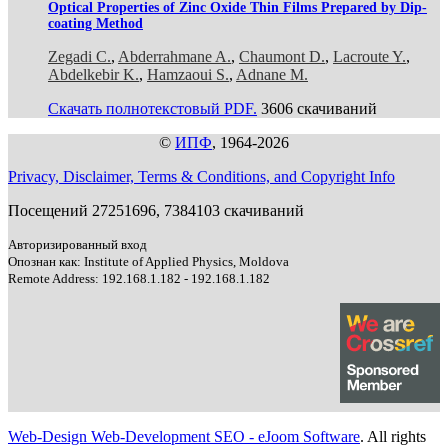
Optical Properties of Zinc Oxide Thin Films Prepared by Dip-
coating Method
Zegadi C.
,
Abderrahmane A.
,
Chaumont D.
,
Lacroute Y.
,
Abdelkebir K.
,
Hamzaoui S.
,
Adnane M.
Скачать полнотекстовый PDF.
3606 скачиваний
©
ИПФ
, 1964-2026
Privacy, Disclaimer, Terms & Conditions, and Copyright Info
Посещений 27251696, 7384103 скачиваний
Авторизированный вход
Опознан как: Institute of Applied Physics, Moldova
Remote Address: 192.168.1.182 - 192.168.1.182
Web-Design Web-Development SEO - eJoom Software
. All rights