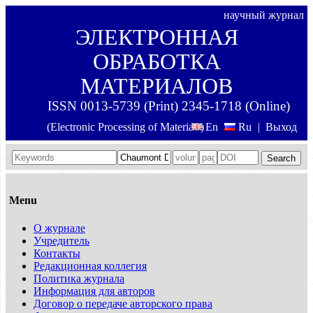
научный журнал
ЭЛЕКТРОННАЯ
ОБРАБОТКА
МАТЕРИАЛОВ
ISSN 0013-5739 (Print) 2345-1718 (Online)
(Electronic Processing of Materials)
En
Ru
|
Выход
Search
Menu
О журнале
Учредитель
Контакты
Редакционная коллегия
Политика журнала
Информация для авторов
Договор о передаче авторского права