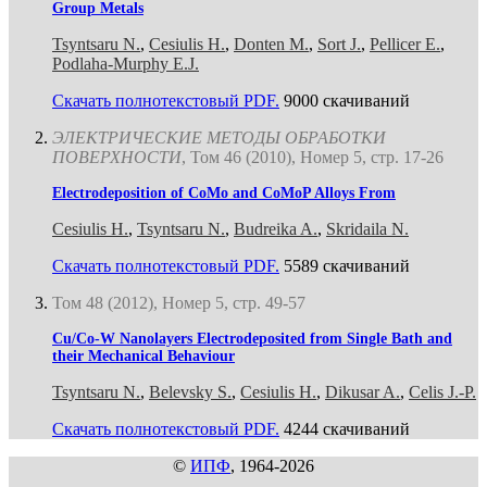
Group Metals
Tsyntsaru N.
,
Cesiulis H.
,
Donten M.
,
Sort J.
,
Pellicer E.
,
Podlaha-Murphy E.J.
Скачать полнотекстовый PDF.
9000 скачиваний
ЭЛЕКТРИЧЕСКИЕ МЕТОДЫ ОБРАБОТКИ
ПОВЕРХНОСТИ
, Том 46 (2010), Номер 5, стр. 17-26
Electrodeposition of СoMo and CoMoP Alloys From
Cesiulis H.
,
Tsyntsaru N.
,
Budreika A.
,
Skridaila N.
Скачать полнотекстовый PDF.
5589 скачиваний
Том 48 (2012), Номер 5, стр. 49-57
Cu/Co-W Nanolayers Electrodeposited from Single Bath and
their Mechanical Behaviour
Tsyntsaru N.
,
Belevsky S.
,
Cesiulis H.
,
Dikusar A.
,
Celis J.-P.
Скачать полнотекстовый PDF.
4244 скачиваний
©
ИПФ
, 1964-2026