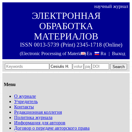
научный журнал
ЭЛЕКТРОННАЯ
ОБРАБОТКА
МАТЕРИАЛОВ
ISSN 0013-5739 (Print) 2345-1718 (Online)
(Electronic Processing of Materials)
En
Ru
|
Выход
Search
Menu
О журнале
Учредитель
Контакты
Редакционная коллегия
Политика журнала
Информация для авторов
Договор о передаче авторского права