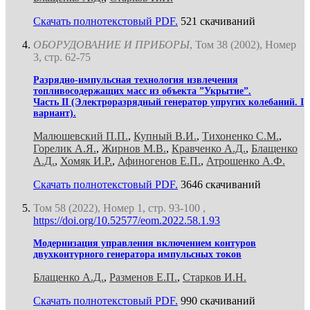
Скачать полнотекстовый PDF.
521 скачиваний
ОБОРУДОВАНИЕ И ПРИБОРЫ
, Том 38 (2002), Номер
3, стр. 62-75
Разрядно-импульсная технология извлечения
топливосодержащих масс из объекта ”Укрытие”.
Часть II (Электроразрядный генератор упругих колебаний. I
вариант).
Малюшевский П.П.
,
Купный В.И.
,
Тихоненко С.М.
,
Горелик А.Я.
,
Жирнов М.В.
,
Кравченко А.Д.
,
Блащенко
А.Д.
,
Хомяк И.Р.
,
Афиногенов Е.П.
,
Атрошенко А.Ф.
Скачать полнотекстовый PDF.
3646 скачиваний
Том 58 (2022), Номер 1, стр. 93-100 ,
https://doi.org/10.52577/eom.2022.58.1.93
Модернизация управления включением контуров
двухконтурного генератора импульсных токов
Блащенко А.Д.
,
Разменов Е.П.
,
Старков И.Н.
Скачать полнотекстовый PDF.
990 скачиваний