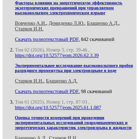
Факторы влияния на энергетическую эффективность
экзотермических превращений при управляемом
высоковольтном электрохимическом взрыве
Вовченко А.И.
,
Демиденко Л.Ю.
,
Блащенко А.Д.
,
Старков И.Н.
Скачать полнотекстовый PDF.
842 скачиваний
Том 62 (2026), Номер 3, стр. 39-46 ,
https://doi.org/10.52577/eom.2026.62.3.39
Экспериментальное исследование высоковольтного пробоя
разрядного промежутка при электровзрыве в воде
Старков И.Н.
,
Блащенко А.Д.
Скачать полнотекстовый PDF.
98 скачиваний
Том 61 (2025), Номер 1, стр. 87-93 ,
https://doi.org/10.52577/eom.2025.61.1.087
Оценка точности измерений при проведении
экспериментальных исследований гидродинамических и
энергетических характеристик электровзрыва в жидкости
Блащенко А.Д.
,
Старков И.Н.