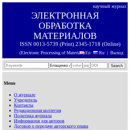
научный журнал
ЭЛЕКТРОННАЯ
ОБРАБОТКА
МАТЕРИАЛОВ
ISSN 0013-5739 (Print) 2345-1718 (Online)
(Electronic Processing of Materials)
En
Ru
|
Выход
Search
Menu
О журнале
Учредитель
Контакты
Редакционная коллегия
Политика журнала
Информация для авторов
Договор о передаче авторского права